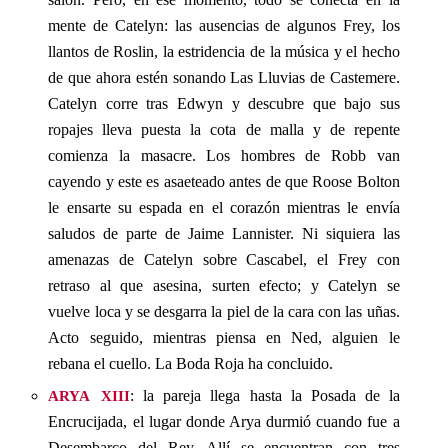
mente de Catelyn: las ausencias de algunos Frey, los
llantos de Roslin, la estridencia de la música y el hecho
de que ahora estén sonando Las Lluvias de Castemere.
Catelyn corre tras Edwyn y descubre que bajo sus
ropajes lleva puesta la cota de malla y de repente
comienza la masacre. Los hombres de Robb van
cayendo y este es asaeteado antes de que Roose Bolton
le ensarte su espada en el corazón mientras le envía
saludos de parte de Jaime Lannister. Ni siquiera las
amenazas de Catelyn sobre Cascabel, el Frey con
retraso al que asesina, surten efecto; y Catelyn se
vuelve loca y se desgarra la piel de la cara con las uñas.
Acto seguido, mientras piensa en Ned, alguien le
rebana el cuello. La Boda Roja ha concluido.
arya xiii
: la pareja llega hasta la Posada de la
Encrucijada, el lugar donde Arya durmió cuando fue a
Desembarco del Rey. Allí se encuentran con tres