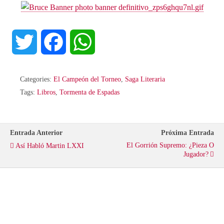
T
F
W
w
a
h
Categories:
El Campeón del Torneo
,
Saga Literaria
i
c
a
Tags:
Libros
,
Tormenta de Espadas
t
e
t
Entrada Anterior
Próxima Entrada
t
b
s
El Gorrión Supremo: ¿Pieza O
Así Habló Martin LXXI
Jugador?
e
o
A
r
o
p
k
p