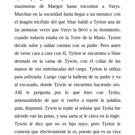
mazmorras de Maegor hasta encontrar a Varys.
Marchan en la oscuridad hasta llegar a un mosaico con
el dragón tricéfalo del que Shae habló a Tyrion una de
las primeras veces que Varys la llevó a su dormitorio,
cuando todavía estaba en la Torre de la Mano. Tyrion
decide subir y saldar cuentas con su padre. Pero antes
de verse cara a cara con él, Tyrion se encuentra a Shae
desnuda en la cama de Tywin, con el collar de las
manos de oro entrelazadas del cargo. Tyrion lo utiliza
para asfixiarla. Luego coge la ballesta de su padre y va
al excusado, donde Tywin se encuentra haciendo oro.
Allí le pregunta por lo que hizo con Tysha,
amenazándolo de que si vuelve a repetir la palabra
puta, disparará. Tywin la repite al señalar que Tysha fue
adonde van las putas, y una saeta se le clava en la ingle.
Tywin le dice que no es hijo suyo, pero Tyrion le
contesta que efectivamente lo es, puesto que es su viva