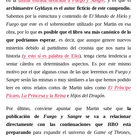
en la
última entrada dedicada a
Fuego y Sangre
, y es que el
archimaestre Gyldayn es el autor ficticio de este compendio
.
Sabemos por la estructura y contenido de
El Mundo de Hielo y
Fuego
que este es el sobrenombre utilizado por Martin en esa
obra, por lo que
es posible que el libro sea más canónico de lo
que podríamos esperar
, es decir, que aunque genere nuevos
misterios debido al partidismo del cronista que nos narra la
historia (
y esto sí es palabra de Elio
), tenga cierta tendencia a
sentar cátedra en determinados aspectos. Es por este mismo
motivo por el que algunas cosas de las que leeremos en
Fuego y
Sangre
serán las mismas o muy similares a las que hemos podido
leer en otros relatos cortos de Martin tales como
El Príncipe
Pícaro
,
La Princesa y la Reina
e
Hijos del Dragón
.
Por último, conviene apuntar que Martin sabe que
la
publicación de
Fuego y Sangre
se va a relacionar
directamente con las continuaciones que
HBO
está
preparando
para expandir el universo de
Game of Thrones
,