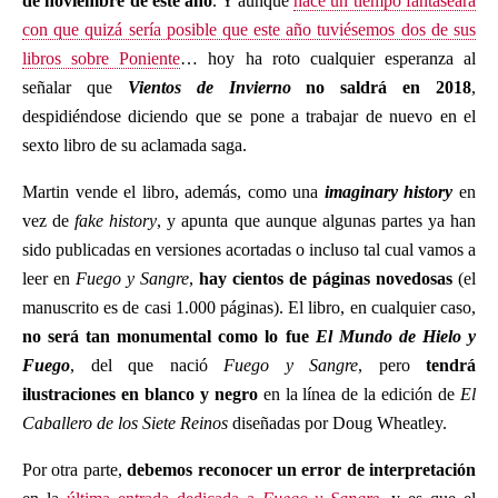
de noviembre de este año
. Y aunque
hace un tiempo fantaseara
con que quizá sería posible que este año tuviésemos dos de sus
libros sobre Poniente
… hoy ha roto cualquier esperanza al
señalar que
Vientos de Invierno
no saldrá en 2018
,
despidiéndose diciendo que se pone a trabajar de nuevo en el
sexto libro de su aclamada saga.
Martin vende el libro, además, como una
imaginary history
en
vez de
fake history
, y apunta que aunque algunas partes ya han
sido publicadas en versiones acortadas o incluso tal cual vamos a
leer en
Fuego y Sangre
,
hay cientos de páginas novedosas
(el
manuscrito es de casi 1.000 páginas). El libro, en cualquier caso,
no será tan monumental como lo fue
El Mundo de Hielo y
Fuego
, del que nació
Fuego y Sangre
, pero
tendrá
ilustraciones en blanco y negro
en la línea de la edición de
El
Caballero de los Siete Reinos
diseñadas por Doug Wheatley.
Por otra parte,
debemos reconocer un error de interpretación