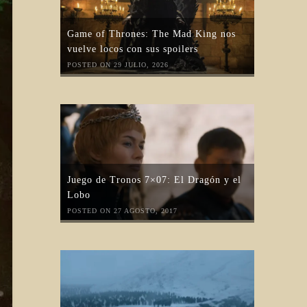
Game of Thrones: The Mad King nos
vuelve locos con sus spoilers
POSTED ON 29 JULIO, 2026
Juego de Tronos 7×07: El Dragón y el
Lobo
POSTED ON 27 AGOSTO, 2017