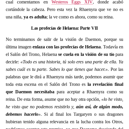
cual comentamos en
Westeros Eggs XIV
, donde acabó
cortándole la cabeza. Pero esta vez la Rhaenyra que ve no es
una niña,
ya es adulta
; la ve como es ahora, como su reina.
Las profecías de Helaena: Parte VII
No terminamos de salir de la visión de Daemon, porque su
última imagen
enlaza con las profecías de Helaena
. Todavía en
el Salón del Trono, Helaena
se cuela en la visión de su tío
para
decirle:
«Todo es una historia, tú solo eres una parte de ella. Ya
sabes cuál es tu parte. Sabes lo que tienes que hacer.»
. Por las
palabras que le dirá a Rhaenyra más tarde, podemos asumir que
toda esta escena en el Salón del Trono es
la revelación final
que Daemon necesitaba
para aceptar a Rhaenyra como su
reina. De esta forma, asume que no hay otra opción,
«lo he visto,
he visto que no podemos resistirlo y,
aún así, de algún modo,
debemos hacerlo
»
. Si al final los Targaryen o sus dragones
hubieran tenido alguna relevancia en la lucha contra los Otros,