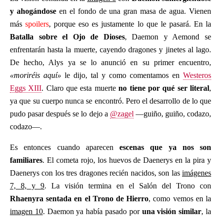
y ahogándose
en el fondo de una gran masa de agua. Vienen
más
spoilers
, porque eso es justamente lo que le pasará. En la
Batalla sobre el Ojo de Dioses
, Daemon y Aemond se
enfrentarán hasta la muerte, cayendo dragones y jinetes al lago.
De hecho, Alys ya se lo anunció en su primer encuentro,
«moriréis aquí»
le dijo, tal y como comentamos en
Westeros
Eggs XIII
. Claro que esta muerte
no tiene por qué ser literal
,
ya que su cuerpo nunca se encontró. Pero el desarrollo de lo que
pudo pasar después se lo dejo a
@zagel
—guiño, guiño, codazo,
codazo—.
Es entonces cuando aparecen
escenas que ya nos son
familiares
. El cometa rojo, los huevos de Daenerys en la pira y
Daenerys con los tres dragones recién nacidos, son las
imágenes
7, 8, y 9
. La visión termina en el Salón del Trono con
Rhaenyra
sentada en el Trono de Hierro
, como vemos en la
imagen 10
. Daemon ya había pasado por
una visión similar
, la