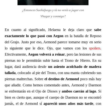
¿Entonces Sueñafuego y tú no venís a jugar con
Vhagar y conmigo?
En cuanto al significado, Helaena le deja claro que
sabe
exactamente lo que pasó con Aegon
en la batalla de Reposo
del Grajo. Justo por eso, Aemond parece tomarse muy en serio
lo siguiente que le dice. Ojo, que vamos con los
spoilers
.
Efectivamente,
Aegon volverá a reinar
, pero las lesiones de sus
piernas no le permitirán subir hasta el Trono de Hierro. En su
lugar, dará audiencia desde
un asiento acolchado de madera
tallada
, colocado al pie del Trono, con una manta cubriendo sus
piernas maltrechas. Sobre
el destino de Aemond
poco más hay
que añadir. Como hemos comentado antes, Aemond y Daemon
se enfrentarán en el Ojo de Dioses y
ambos caerán al lago
. Si
bien es cierto que, aunque el cuerpo de Daemon no se encontró
jamás, el de Aemond sí
apareció unos años más tarde
, con