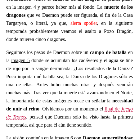
en la
imagen 4
y parece haber más al fondo. La
muerte de los
dragones
que ve Daemon puede ser figurada, el fin de la Casa
Targaryen, o literal, ya que,
alerta spoiler
, en la siguiente
temporada probablemente veamos el asalto a Pozo Dragón,
donde mueren cinco dragones.
Seguimos los pasos de Daemon sobre un
campo de batalla
en
la
imagen 5
donde se acumulan los cadáveres y el agua se tiñe
de rojo por la sangre derramada. ¿Los resultados de la Danza?
Poco importa qué batalla sea, la Danza de los Dragones sólo es
una de ellas. Antes hubo muchas otras y después vendrán
muchas más. Tras ver que la muerte está avanzando en el Norte,
la importancia de estas imágenes recae en señalar la
necesidad
de unir al reino
. Olvidemos por un momento el
final de
Juego
de Tronos
, pensad que Daemon sólo ha visto hasta la primera
temporada, así que para él aún tiene sentido.
La visión continúa en la
imagen 6
con
Daemon sumergiéndose