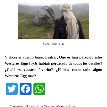
Roba(lba)ovejas
Y ahora es vuestro turno, Leales.
¿Qué os han parecido estos
Westeros Eggs? ¿Os habíais percatado de todos los detalles?
¿Cuál es vuestro favorito? ¿Habéis encontrado algún
Westeros Egg más?
T
F
W
w
a
h
Categories:
House of the Dragon
,
Westeros Eggs