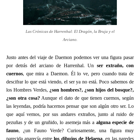
Las Crónicas de Harrenhal: El Dragón, la Bruja y el
Arciano.
Justo antes del viaje de Daemon podemos ver una figura pasar
por detrás del arciano de Harrenhal. Un
ser extraño, con
cuernos
, que mira a Daemon. Él lo ve, pero cuando trata de
descifrar lo que está viendo, el ser ya no está. Poco sabemos de
los Hombres Verdes,
¿son hombres?, ¿son hijos del bosque?,
¿son otra cosa?
Aunque el dato de que tienen cuernos, según
las leyendas, podría hacernos pensar que son algún otro ser. Lo
que aquí vemos, por sus andares extraños, junto al ruido de
pezuñas y de un gruñido, lo asemeja más a
alguna especie de
fauno
, ¿un Fauno Verde? Curiosamente, una figura muy
parecida aparecía entre
los dibujos de Helaena
, en las paredes