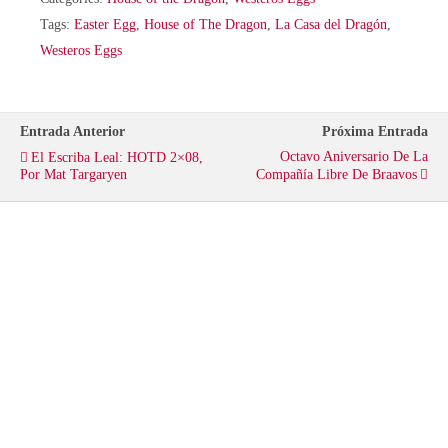
i
c
a
Tags:
Easter Egg
,
House of The Dragon
,
La Casa del Dragón
,
Westeros Eggs
t
e
t
t
b
s
Entrada Anterior
Próxima Entrada
Octavo Aniversario De La
El Escriba Leal: HOTD 2×08,
e
o
A
Por Mat Targaryen
Compañía Libre De Braavos
r
o
p
k
p