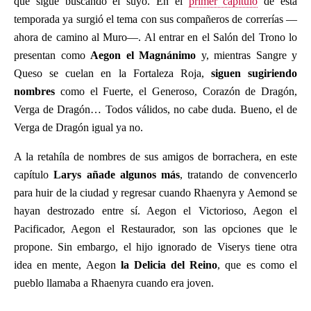
que sigue buscando el suyo. En el
primer capítulo
de esta
temporada ya surgió el tema con sus compañeros de correrías —
ahora de camino al Muro—. Al entrar en el Salón del Trono lo
presentan como
Aegon el Magnánimo
y, mientras Sangre y
Queso se cuelan en la Fortaleza Roja,
siguen sugiriendo
nombres
como el Fuerte, el Generoso, Corazón de Dragón,
Verga de Dragón… Todos válidos, no cabe duda. Bueno, el de
Verga de Dragón igual ya no.
A la retahíla de nombres de sus amigos de borrachera, en este
capítulo
Larys añade algunos más
, tratando de convencerlo
para huir de la ciudad y regresar cuando Rhaenyra y Aemond se
hayan destrozado entre sí. Aegon el Victorioso, Aegon el
Pacificador, Aegon el Restaurador, son las opciones que le
propone. Sin embargo, el hijo ignorado de Viserys tiene otra
idea en mente, Aegon
la Delicia del Reino
, que es como el
pueblo llamaba a Rhaenyra cuando era joven.