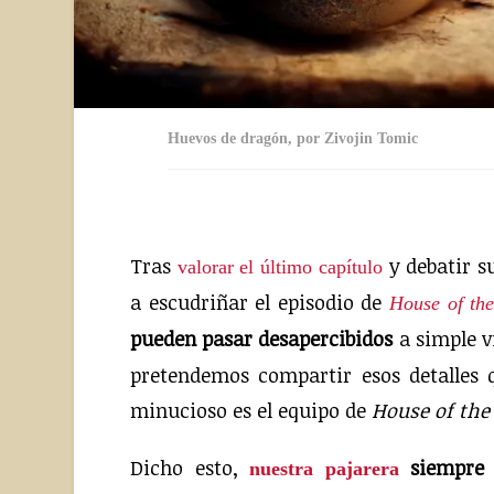
Huevos de dragón, por Zivojin Tomic
Curiosidades en los capítulos de House of the Dragon: Intro House of the Dragon, los maestres, deterioro de Viserys, nariz de Joffrey, Terror Rosa, Helaena, el constructor, la ventana, el Oso y la Doncella, Larys Strong, las ratas.
Tras
y debatir 
valorar el último capítulo
a escudriñar el episodio de
House of th
pueden pasar desapercibidos
a simple vi
pretendemos compartir esos detalles 
minucioso es el equipo de
House of the
Dicho esto,
siempre e
nuestra pajarera