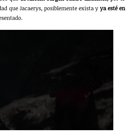
dad que Jacaerys, posiblemente exista y
ya esté en
esentado.