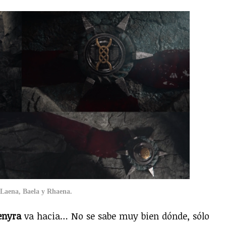
Laena, Baela y Rhaena.
enyra
va hacia… No se sabe muy bien dónde, sólo