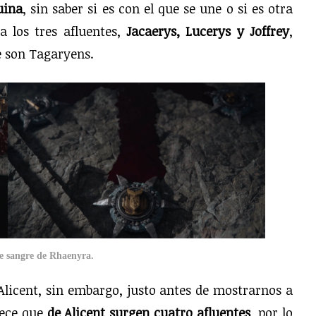
uina
, sin saber si es con el que se une o si es otra
a los tres afluentes,
Jacaerys, Lucerys y Joffrey
,
e son Tagaryens.
e sangre de Rhaenyra.
 Alicent, sin embargo, justo antes de mostrarnos a
rece que
de Alicent surgen cuatro afluentes
, por lo