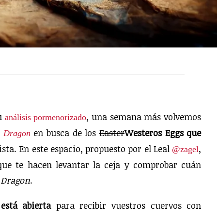
su
, una semana más volvemos
análisis pormenorizado
en busca de los
Easter
Westeros Eggs que
e Dragon
sta. En este espacio, propuesto por el Leal
,
@zagel
que te hacen levantar la ceja y comprobar cuán
 Dragon
.
stá abierta
para recibir vuestros cuervos con