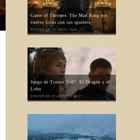
Game of Thrones: The Mad King nos
vuelve locos con sus spoilers
POSTED ON 29 JULIO, 2026
Juego de Tronos 7×07: El Dragón y el
Lobo
POSTED ON 27 AGOSTO, 2017