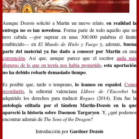
en realidad la
Aunque Dozois solicitó a Martin un nuevo relato,
entrega no es tan novedosa
. Forma parte de todo aquello que no
tuvo cabida —por superar en unas 300.000 palabras el límite
buena
establecido— en
El Mundo de Hielo y Fuego
y, además,
parte del material ya fue dado a conocer por Martin
en una
convención
. Así que, aunque parece que el escritor
anda más
esta aportación
disperso de lo que en teoría nos había prometido
,
no ha debido robarle demasiado tiempo
.
lo leamos en español
Es posible que, tarde o temprano,
.
Como
recordaréis
, la editorial valenciana
Llibres de l’Encorbet
ha
adquirido los derechos para traducir
Rogues
(2014). Esta fue la
antología editada por el tándem Martin-Dozois en la que
apareció la historia sobre Daemon Targaryen
. Y, ¿qué podemos
encontrar además de
The Sons of the Dragon
?
Gardner Dozois
Introducción por