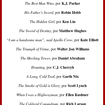
K.J. Parker
The Best Man Wins
, por
Robin Hobb
His Father’s Sword
, por
Ken Liu
The Hidden Girl
, por
Matthew Hughes
The Sword of Destiny
, por
Kate Elliott
“I am a handsome man”, said Apollo Crow
, por
Walter Jon Williams
The Triumph of Virtue
, por
Daniel Abraham
The Mocking Tower
, por
C.J. Cherryh
Hrunting
, por
Garth Nix
A Long, Cold Trail
, por
Scott Lynch
The Smoke of Gold is Glory
, por
Ellen Kushner
When I was a Highwayman
, por
Rich Larson
The Coldgrid Conundrum
, por