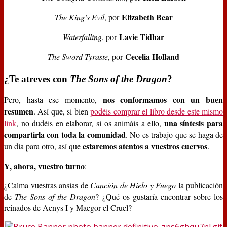
Elizabeth Bear
The King’s Evil
, por
Lavie Tidhar
Waterfalling
, por
Cecelia Holland
The Sword Tyraste
, por
¿Te atreves con
The Sons of the Dragon
?
nos conformamos con un buen
Pero, hasta ese momento,
resumen
. Así que, si bien
podéis comprar el libro desde este mismo
una síntesis para
link
, no dudéis en elaborar, si os animáis a ello,
compartirla con toda la comunidad
. No es trabajo que se haga de
estaremos atentos a vuestros cuervos
un día para otro, así que
.
Y, ahora, vuestro turno
:
¿Calma vuestras ansias de
Canción de Hielo y Fuego
la publicación
de
The Sons of the Dragon
? ¿Qué os gustaría encontrar sobre los
reinados de Aenys I y Maegor el Cruel?