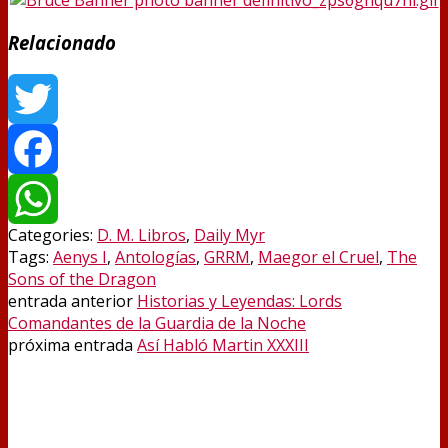
Relacionado
Twitter
Facebook
Categories:
D. M. Libros
,
Daily Myr
WhatsApp
Tags:
Aenys I
,
Antologías
,
GRRM
,
Maegor el Cruel
,
The
Sons of the Dragon
entrada anterior
Historias y Leyendas: Lords
Comandantes de la Guardia de la Noche
próxima entrada
Así Habló Martin XXXIII