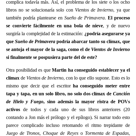
complica todavía más. Así, el problema de los siete o los ocho
libros no se solucionaría solo con
Vientos de Invierno
, ya que
también podría plantearse en
Sueño de Primavera
.
El proceso
se convierte fácilmente en una bola de nieve
, y de nuevo
surgiría la complejidad de la estimación:
¿podría asegurarse ya
que
Sueño de Primavera
podría abarcar tanto su clímax, que
se antoja el mayor de la saga, como el de
Vientos de Invierno
si finalmente se pospusiera parte del de este?
Otra posibilidad es que
Martin ha conseguido establecer ya el
clímax
de
Vientos de Invierno
, con lo que ello supone. Esto es lo
mismo que decir que el escritor
ha conseguido meter entre
tapa y tapa, en un solo libro, no solo dos clímax de
Canción
de Hielo y Fuego
, sino además la mayor ristra de POVs
activos
de todos y cada uno de sus libros anteriores (20
contando a Jon más el prólogo y el epílogo). Si narrar todo esto
parece complicado incluso retomando el ritmo trepidante de
Juego de Tronos
,
Choque de Reyes
o
Tormenta de Espadas
,