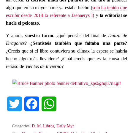
algo que en su mayor parte ya estaba hecho (
solo ha tenido que
escribir desde 2014 lo referente a Jaehaerys I
) y
la editorial se
huele el pelotazo
.
Y ahora,
vuestro turno
: ¿qué pensáis del final de
Danza de
Dragones
?
¿Sentisteis también que faltaba una parte?
¿Creéis que si el libro contuviera su clímax la espera se habría
hecho algo más llevadera? ¿Cuál creéis que es la causa del
retraso de
Vientos de Invierno
?
T
F
W
w
a
h
Categories:
D. M. Libros
,
Daily Myr