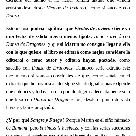
arrastrándose desde
Vientos de Invierno
, como sí sucede con
Danza
.
Esto incluso
podría significar que
Vientos de Invierno
tiene ya
una fecha de salida más o menos fijada
, como sucedió con
Danza de Dragones
, y que
si Martin no consigue llegar a ella
con lo que quiere, el libro se editará como mejor considere la
editorial o como autor y editora hayan pactado
, como
sucedió con
Danza de Dragones
. Tampoco sería extraño este
movimiento si somos conscientes de que, como señala en el
extracto que hemos rescatado, sigue siendo igual o más
exigente
que entonces y todavía no ha podido digerir adecuadamente si lo
que hizo con
Danza de Dragones
fue, desde el punto de vista
literario, la mejor opción.
¿Y por qué
Sangre y Fuego
?
Porque Martin es el niño mimado
de
Bantam
, pero
business is business
, y con las series sucesoras
tan cerca,
el escritor mata dos pájaros de un tiro
al publicar