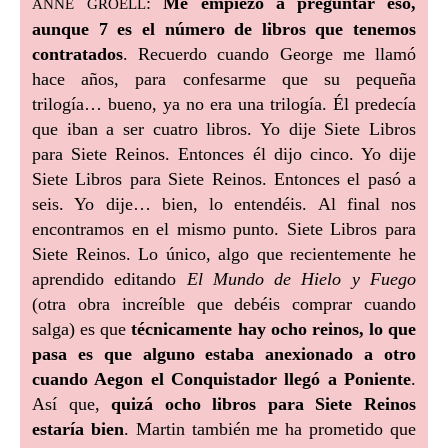
anne groell
:
Me empiezo a preguntar eso,
aunque 7 es el número de libros que tenemos
contratados
. Recuerdo cuando George me llamó
hace años, para confesarme que su pequeña
trilogía… bueno, ya no era una trilogía. Él predecía
que iban a ser cuatro libros. Yo dije Siete Libros
para Siete Reinos. Entonces él dijo cinco. Yo dije
Siete Libros para Siete Reinos. Entonces el pasó a
seis. Yo dije… bien, lo entendéis. Al final nos
encontramos en el mismo punto. Siete Libros para
Siete Reinos. Lo único, algo que recientemente he
aprendido editando
El Mundo de Hielo y Fuego
(otra obra increíble que debéis comprar cuando
salga) es que
técnicamente hay ocho reinos, lo que
pasa es que alguno estaba anexionado a otro
cuando Aegon el Conquistador llegó a Poniente
.
Así que,
quizá ocho libros para Siete Reinos
estaría bien
. Martin también me ha prometido que