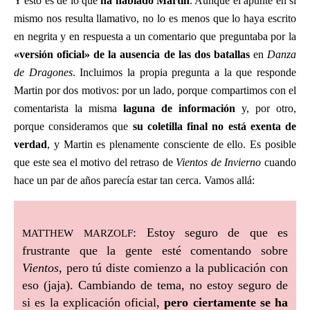
Y esto es de lo que
ha hablado Martin
. Aunque el apunte en sí
mismo nos resulta llamativo, no lo es menos que lo haya escrito
en negrita y en respuesta a un comentario que preguntaba por la
«versión oficial» de la ausencia de las dos batallas
en
Danza
de Dragones
. Incluimos la propia pregunta a la que responde
Martin por dos motivos: por un lado, porque compartimos con el
comentarista la misma
laguna de información
y, por otro,
porque consideramos que
su coletilla final no está exenta de
verdad
, y Martin es plenamente consciente de ello. Es posible
que este sea el motivo del retraso de
Vientos de Invierno
cuando
hace un par de años parecía estar tan cerca. Vamos allá:
matthew marzolf
: Estoy seguro de que es
frustrante que la gente esté comentando sobre
Vientos
, pero tú diste comienzo a la publicación con
eso (jaja). Cambiando de tema, no estoy seguro de
si es la explicación oficial,
pero ciertamente se ha