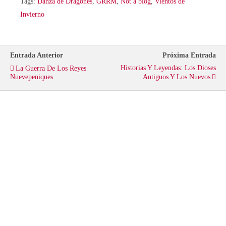
i
c
a
Tags:
Danza de Dragones
,
GRRM
,
Not a blog
,
Vientos de
Invierno
t
e
t
t
b
s
Entrada Anterior
Próxima Entrada
Historias Y Leyendas: Los Dioses
La Guerra De Los Reyes
e
o
A
Nuevepeniques
Antiguos Y Los Nuevos
r
o
p
k
p