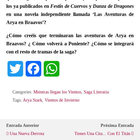
los ya publicados en
Festín de Cuervos
y
Danza de Dragones
en una novela independiente llamada ‘Las Aventuras de
Arya en Braavos’?
¿Cómo creéis que terminaran las aventuras de Arya en
Braavos? ¿ Cómo volverá a Poniente? ¿Cómo se integrará
con el resto de tramas de la saga?
T
F
W
w
a
h
Categories:
Mientras llegan los Vientos
,
Saga Literaria
i
c
a
Tags:
Arya Stark
,
Vientos de Invierno
t
e
t
Entrada Anterior
Próxima Entrada
t
b
s
Una Nueva Derrota
Tienes Una Cita... Con El Titán