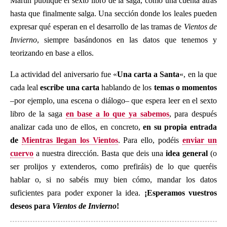
Martin publique el sexto libro de la saga, como una cuenta atrás
hasta que finalmente salga. Una sección donde los leales pueden
expresar qué esperan en el desarrollo de las tramas de
Vientos de
Invierno
, siempre basándonos en las datos que tenemos y
teorizando en base a ellos.
La actividad del aniversario fue «
Una carta a Santa
«, en la que
cada leal
escribe una carta
hablando de los
temas o momentos
–por ejemplo, una escena o diálogo– que espera leer en el sexto
libro de la saga
en base a lo que ya sabemos
, para después
analizar cada uno de ellos, en concreto,
en su propia entrada
de
Mientras llegan los Vientos
. Para ello, podéis
enviar un
cuervo
a nuestra dirección. Basta que deis una
idea general
(o
ser prolijos y extenderos, como prefiráis) de lo que queréis
hablar o, si no sabéis muy bien cómo, mandar los datos
suficientes para poder exponer la idea.
¡Esperamos vuestros
deseos para
Vientos de Invierno
!