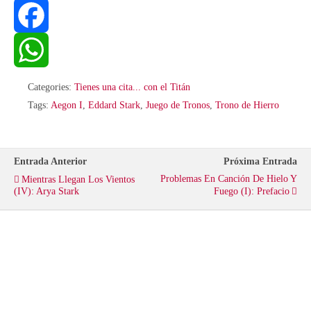
T
w
F
i
a
W
Categories:
Tienes una cita... con el Titán
Tags:
Aegon I
,
Eddard Stark
,
Juego de Tronos
,
Trono de Hierro
t
c
h
t
e
a
Entrada Anterior
Próxima Entrada
Problemas En Canción De Hielo Y
Mientras Llegan Los Vientos
e
b
t
(IV): Arya Stark
Fuego (I): Prefacio
r
o
s
o
A
k
p