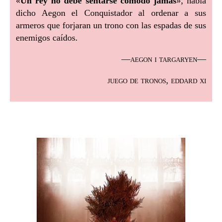
«
Un rey no debe sentarse cómodo jamás
», había
dicho Aegon el Conquistador al ordenar a sus
armeros que forjaran un trono con las espadas de sus
enemigos caídos.
—aegon i targaryen—
juego de tronos, eddard xi