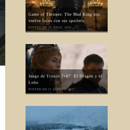
Game of Thrones: The Mad King nos
vuelve locos con sus spoilers
POSTED ON 29 JULIO, 2026
Juego de Tronos 7×07: El Dragón y el
Lobo
POSTED ON 27 AGOSTO, 2017