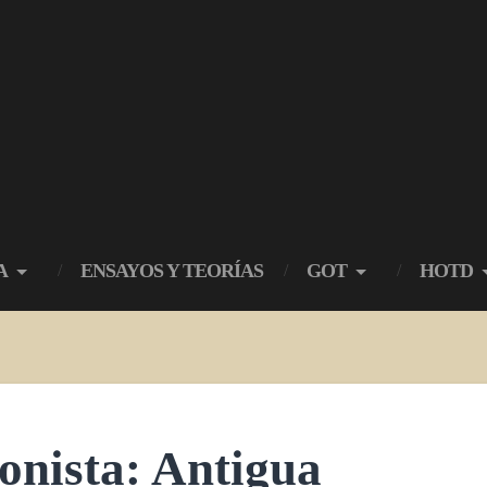
A
ENSAYOS Y TEORÍAS
GOT
HOTD
onista: Antigua