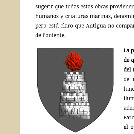
sugerir que todas estas obras proviene
humanos y criaturas marinas, denomin
pero está claro que Antigua no compar
de Poniente.
La p
de q
del 
de 
fun
ilu
aden
Faro
el 