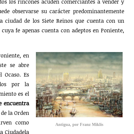
dos los rincones acuden comerciantes a vender y
uede observarse su carácter predominantemente
ca ciudad de los Siete Reinos que cuenta con un
, cuya fe apenas cuenta con adeptos en Poniente,
Poniente, en
ste se abre
l Ocaso. Es
los por la
iento es el
se encuentra
 de la Orden
sirven como
Antigua, por Franz Miklis
La Ciudadela