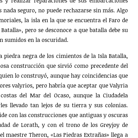
s y realizar reparaciones de sus embarcaciones
s nada seguro, no puede rechazarse sin más. Algo
oriales, la isla en la que se encuentra el Faro de
atalla», pero se desconoce a que batalla debe su
n sumidos en la oscuridad.
 piedra negra de los cimientos de la Isla Batalla,
iosa construcción que sirvió como precedente del
quien lo construyó, aunque hay coincidencias que
ores valyrios, pero habría que aceptar que Valyria
 costas del Mar del Ocaso, aunque la Ciudadela
s llevado tan lejos de su tierra y sus colonias.
ide con las construcciones que antiguas y oscuras
iudad de Lorath, y con el trono de los Greyjoy de
 del maestre Theron, «Las Piedras Extrañas» llega a