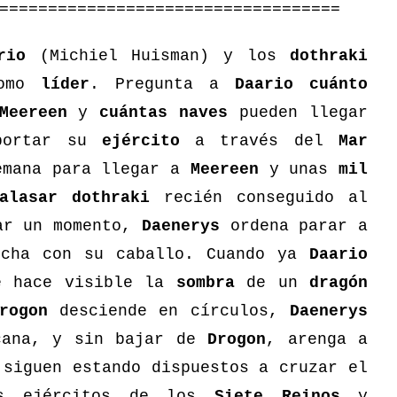
===================================
rio
(Michiel Huisman) y los
dothraki
omo
líder
. Pregunta a
Daario
cuánto
Meereen
y
cuántas naves
pueden llegar
sportar su
ejército
a través del
Mar
mana para llegar a
Meereen
y unas
mil
alasar dothraki
recién conseguido al
tar un momento,
Daenerys
ordena parar a
cha con su caballo. Cuando ya
Daario
e hace visible la
sombra
de un
dragón
rogon
desciende en círculos,
Daenerys
cana, y sin bajar de
Drogon
, arenga a
 siguen estando dispuestos a cruzar el
os ejércitos de los
Siete Reinos
y