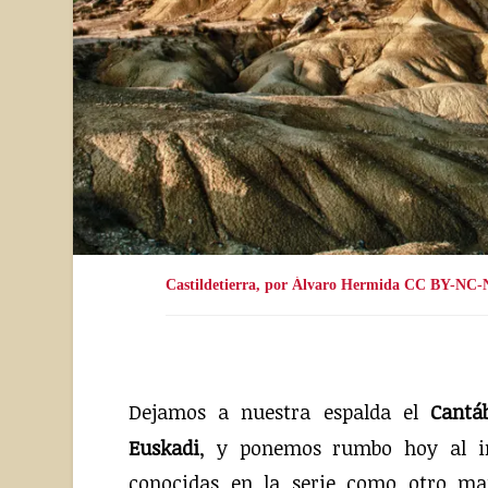
Castildetierra, por Álvaro Hermida CC BY-NC-
Turismo de Tronos nos acerca hoy a los escenarios de Juego de Tronos en Navarra. Las Bardenas Reales fueron el Mar Dothraki durante la sexta temporada.
Dejamos a nuestra espalda el
Cantá
Euskadi
, y ponemos rumbo hoy al i
conocidas en la serie como otro ma