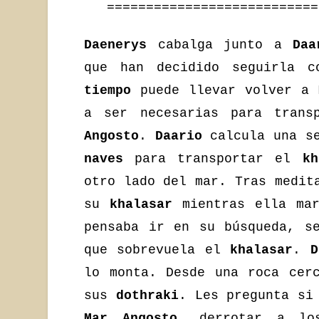
===========================
Daenerys
cabalga junto a
Daa
que han decidido seguirla c
tiempo
puede llevar volver a
a ser necesarias para tran
Angosto
.
Daario
calcula una se
naves
para transportar el
kh
otro lado del mar. Tras medi
su
khalasar
mientras ella mar
pensaba ir en su búsqueda, s
que sobrevuela el
khalasar
.
D
lo monta. Desde una roca cer
sus
dothraki
. Les pregunta si
Mar Angosto
, derrotar a l