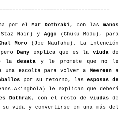
===================================
ina por el
Mar Dothraki
, con las
manos
Staz Nair) y
Aggo
(Chuku Modu), para
Khal Moro
(Joe Naufahu). La intención
 pero
Dany
explica que es la
viuda
de
te la
desata
y le promete que no le
a una escolta para volver a
Meereen
a
aballos
por su retorno, las
esposas de
ans-Akingbola) le explican que deberá
s Dothrak
, con el resto de
viudas
de
 su vida y convertirse en una más del