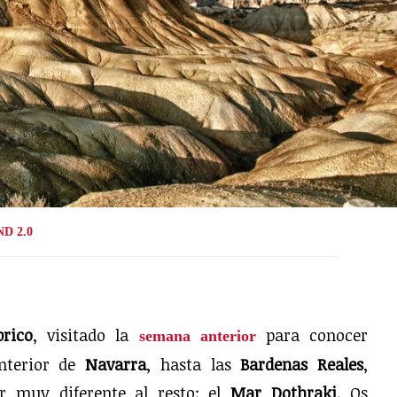
ND 2.0
brico
, visitado la
para conocer
semana anterior
nterior de
Navarra
, hasta las
Bardenas Reales
,
r muy diferente al resto: el
Mar Dothraki
. Os