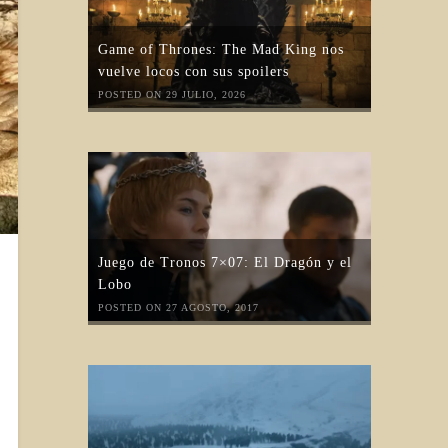
Game of Thrones: The Mad King nos
vuelve locos con sus spoilers
POSTED ON 29 JULIO, 2026
Juego de Tronos 7×07: El Dragón y el
Lobo
POSTED ON 27 AGOSTO, 2017