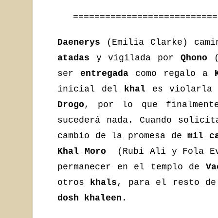
===========================
Daenerys
(Emilia Clarke) cam
atadas
y vigilada por
Qhono
(
ser
entregada
como regalo a
inicial del
khal
es violarla
Drogo
, por lo que finalmen
sucederá nada. Cuando solicit
cambio de la promesa de
mil c
Khal Moro
(Rubi Ali y Fola Ev
permanecer en el templo de
Vae
otros
khals
, para el resto de
dosh khaleen
.