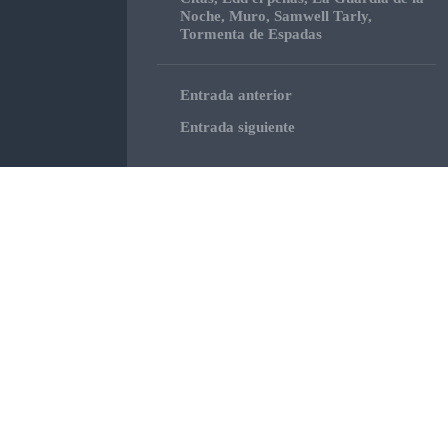
Noche
,
Muro
,
Samwell Tarly
,
Tormenta de Espadas
Entrada anterior
Entrada siguiente