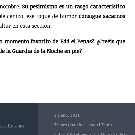
renombre.
Su pesimismo es un rasgo característico
mple cenizo, ese toque de humor
consigue sacarnos
ltar en esta sección.
ún momento favorito de Edd el Penas? ¿Creéis que
e la Guardia de la Noche en pie?
2 junio, 2021
Tienes una cita... con el Titán
 beca Erasmus
Citas
,
Edd el penas
,
La Guardia de la