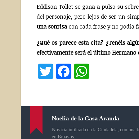
Eddison Tollet se gana a pulso su sob
del personaje, pero lejos de ser un si
una sonrisa
con cada frase y no podía fa
¿Qué os parece esta cita? ¿Tenéis alg
efectivamente será el último Hermano d
Twitter
Facebook
WhatsApp
Noelia de la Casa Aranda
Novicia infiltrada en la Ciudadela, con una
en Braavos.