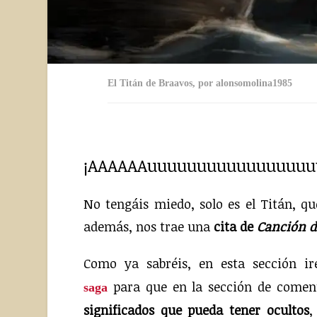
El Titán de Braavos, por alonsomolina1985
El Titán de Braavos nos trae las citas más memorables de Canción de Hielo y Fuego. Cita IX: Edd el Penas en Tormenta de Espadas, Samwell V.
¡AAAAAAuuuuuuuuuuuuuuuuu
No tengáis miedo, solo es el Titán, qu
además, nos trae una
cita de
Canción d
Como ya sabréis, en esta sección ir
para que en la sección de comen
saga
significados que pueda tener ocultos
,