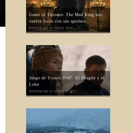
Game of Thrones: The Mad King nos
vuelve locos con sus spoilers
POSTED ON 29 JULIO, 2026
Juego de Tronos 7×07: El Dragón y el
Lobo
POSTED ON 27 AGOSTO, 2017