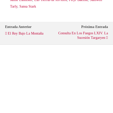
Tarly
,
Sansa Stark
t
b
s
e
o
A
Entrada Anterior
Próxima Entrada
Consulta En Los Fuegos LXIV. La
El Rey Bajo La Montaña
r
o
p
Sucesión Targaryen
k
p