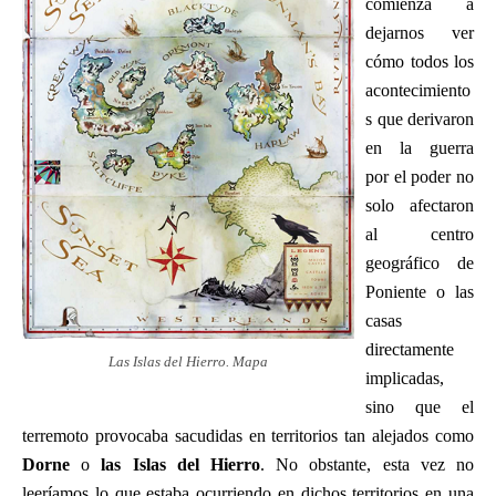
comienza a
dejarnos ver
cómo todos los
acontecimiento
s que derivaron
en la guerra
por el poder no
solo afectaron
al centro
geográfico de
Poniente o las
casas
directamente
Las Islas del Hierro. Mapa
implicadas,
sino que el
terremoto provocaba sacudidas en territorios tan alejados como
Dorne
o
las Islas del Hierro
. No obstante, esta vez no
leeríamos lo que estaba ocurriendo en dichos territorios en una