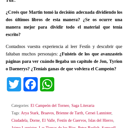
TdE
.
¿Creés que Martin tomó la decisión adecuada dividiendo los
dos últimos libros de esta manera? ¿Se os ocurre una
manera mejor para dividir todo el material que tenía
escrito?
Contadnos vuestra experiencia al leer Festín y descubrir que
faltaban muchos personajes:
¿Fuisteis de los que avanzasteis
páginas para ver cuándo llegaba un capítulo de Jon, Tyrion
o Daenerys? ¿Teníais ganas de que volviera el Campeón?
T
F
W
w
a
h
Categories:
El Campeón del Torneo
,
Saga Literaria
i
c
a
Tags:
Arya Stark
,
Braavos
,
Brienne de Tarth
,
Cersei Lannister
,
Ciudadela
,
Dorne
,
El Valle
,
Festín de Cuervos
,
Islas del Hierro
,
t
e
t
Jaime Lannister
,
Las Tierras de los Ríos
,
Petyr Baelish
,
Samwell