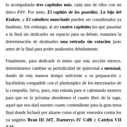
lo acompañarán
tres capítulos más
, cada uno de ellos con un
único PdV. Por tanto,
El capitán de los guardias
,
La hija del
Kraken
, y
El caballero manchado
pueden ser considerados ya
finalistas. Sin embargo, al ser
cuatro capítulos
los que pasarían
a la final sin dedicarles un espacio para su debate, tomamos la
determinación de destinarles
una entrada sin votación
justo
antes de la final para poder analizarlos debidamente.
Finalmente, para dedicarle el mimo que esta sección merece,
determinamos cambiar su periodicidad de quincenal a
mensual
,
dando de esta manera tiempo suficiente a su preparación y
haciéndola compatible con el pluriempleo de los mercenarios de
la compañía. Sirva, pues, esta entrada para ir calentando motores
para que en la próxima abordemos el cuarto libro de la saga,
aquel que nos dará nuestro cuarto contendiente para la gran terna
final donde luchará por alzarse como el gran vencedor contra los
ya ungidos
Bran III JdT
,
Daenerys IV CdR
y
Catelyn VII