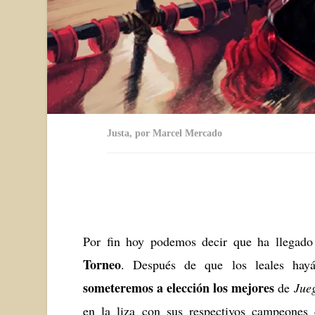
Justa, por Marcel Mercado
Análisis de Sansa VI con su posición como rehén y encuesta por el mejor capítulo
Por fin hoy podemos decir que ha llegado
Torneo
. Después de que los leales hayá
someteremos a elección los mejores
de
Jue
en la liza con sus respectivos campeones c