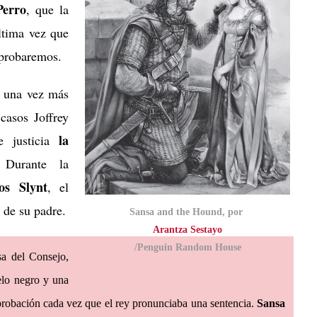
Perro
, que la
ltima vez que
mprobaremos.
a una vez más
casos Joffrey
la
te justicia
 Durante la
os Slynt
, el
 de su padre.
Sansa and the Hound, por
Arantza Sestayo
/Penguin Random House
sa del Consejo,
elo negro y una
probación cada vez que el rey pronunciaba una sentencia.
Sansa