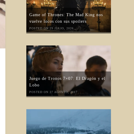
Game of Thrones: The Mad King nos
vuelve locos con sus spoilers
POSTED ON 29 JULIO, 2026
Juego de Tronos 7×07: El Dragón y el
Lobo
POSTED ON 27 AGOSTO, 2017