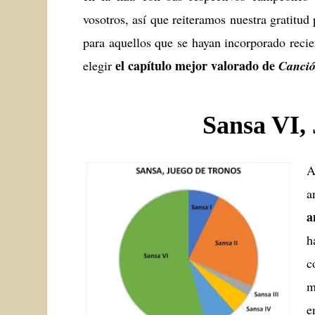
vosotros, así que reiteramos nuestra gratitud
para aquellos que se hayan incorporado recie
el capítulo mejor valorado de
elegir
Canció
Sansa VI,
A
a
a
h
c
m
e