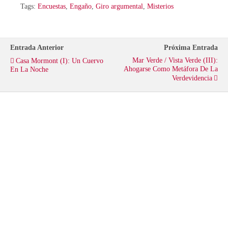
i
c
a
Tags:
Encuestas
,
Engaño
,
Giro argumental
,
Misterios
t
e
t
Entrada Anterior
Próxima Entrada
t
b
s
Mar Verde / Vista Verde (III):
Casa Mormont (I): Un Cuervo
Ahogarse Como Metáfora De La
En La Noche
Verdevidencia
e
o
A
r
o
p
k
p