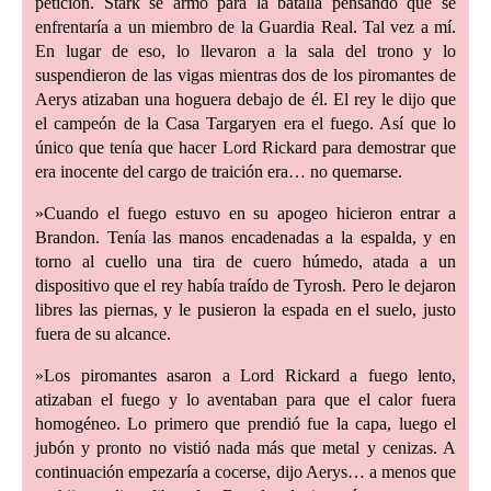
petición. Stark se armó para la batalla pensando que se
enfrentaría a un miembro de la Guardia Real. Tal vez a mí.
En lugar de eso, lo llevaron a la sala del trono y lo
suspendieron de las vigas mientras dos de los piromantes de
Aerys atizaban una hoguera debajo de él. El rey le dijo que
el campeón de la Casa Targaryen era el fuego. Así que lo
único que tenía que hacer Lord Rickard para demostrar que
era inocente del cargo de traición era… no quemarse.
»Cuando el fuego estuvo en su apogeo hicieron entrar a
Brandon. Tenía las manos encadenadas a la espalda, y en
torno al cuello una tira de cuero húmedo, atada a un
dispositivo que el rey había traído de Tyrosh. Pero le dejaron
libres las piernas, y le pusieron la espada en el suelo, justo
fuera de su alcance.
»Los piromantes asaron a Lord Rickard a fuego lento,
atizaban el fuego y lo aventaban para que el calor fuera
homogéneo. Lo primero que prendió fue la capa, luego el
jubón y pronto no vistió nada más que metal y cenizas. A
continuación empezaría a cocerse, dijo Aerys… a menos que