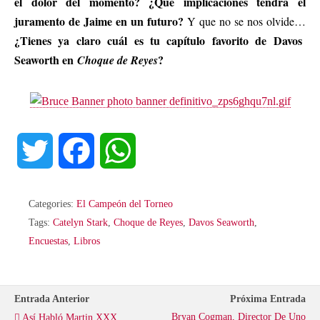
el dolor del momento? ¿Qué implicaciones tendrá el
juramento de Jaime en un futuro?
Y que no se nos olvide…
¿Tienes ya claro cuál es tu capítulo favorito de Davos
Seaworth en
?
Choque de Reyes
T
F
W
w
a
h
Categories:
El Campeón del Torneo
i
c
a
Tags:
Catelyn Stark
,
Choque de Reyes
,
Davos Seaworth
,
Encuestas
,
Libros
t
e
t
t
b
s
Entrada Anterior
Próxima Entrada
Bryan Cogman, Director De Uno
Así Habló Martin XXX