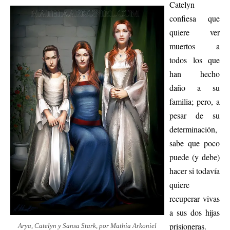
Catelyn
confiesa que
quiere ver
muertos a
todos los que
han hecho
daño a su
familia; pero, a
pesar de su
determinación,
sabe que poco
puede (y debe)
hacer si todavía
quiere
recuperar vivas
a sus dos hijas
prisioneras.
Arya, Catelyn y Sansa Stark, por Mathia Arkoniel