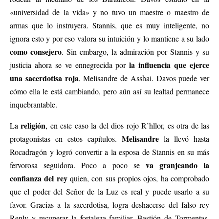
«universidad de la vida» y no tuvo un maestre o maestro de
armas que lo instruyera. Stannis, que es muy inteligente, no
ignora esto y por eso valora su intuición y lo mantiene a su lado
como consejero
. Sin embargo, la admiración por Stannis y su
la influencia que ejerce
justicia ahora se ve ennegrecida por
una sacerdotisa roja
, Melisandre de Asshai. Davos puede ver
cómo ella le está cambiando, pero aún así su lealtad permanece
inquebrantable.
religión
La
, en este caso la del dios rojo R’hllor, es otra de las
Melisandre
protagonistas en estos capítulos.
la llevó hasta
Rocadragón y logró convertir a la esposa de Stannis en su más
va granjeando la
fervorosa seguidora. Poco a poco se
confianza del rey
quien, con sus propios ojos, ha comprobado
que el poder del Señor de la Luz es real y puede usarlo a su
favor. Gracias a la sacerdotisa, logra deshacerse del falso rey
Renly y recuperar la fortaleza familiar, Bastión de Tormentas,