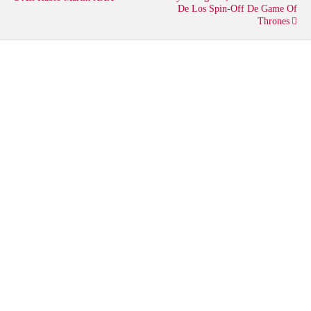
e
o
A
De Los Spin-Off De Game Of
Thrones
r
o
p
k
p