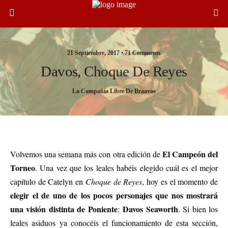
21 Septiembre, 2017 •
71 Comments
Davos, Choque De Reyes
La Compañía Libre De Braavos
Análisis de Catelyn VII con su conversación con Jaime y encuesta de Davos
El Campeón del
Volvemos una semana más con otra edición de
Torneo
. Una vez que los leales habéis elegido cuál es el mejor
capítulo de Catelyn en
Choque de Reyes
, hoy es el momento de
elegir el de uno de los pocos personajes que nos mostrará
una visión distinta de Poniente
Davos Seaworth
:
. Si bien los
leales asiduos
ya conocéis el funcionamiento de esta sección,