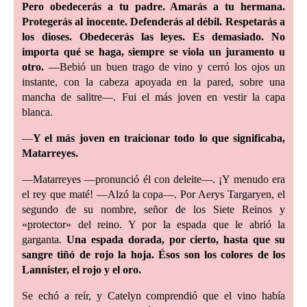
Pero obedecerás a tu padre. Amarás a tu hermana.
Protegerás al inocente. Defenderás al débil. Respetarás a
los dioses. Obedecerás las leyes. Es demasiado. No
importa qué se haga, siempre se viola un juramento u
otro.
—Bebió un buen trago de vino y cerró los ojos un
instante, con la cabeza apoyada en la pared, sobre una
mancha de salitre—. Fui el más joven en vestir la capa
blanca.
—
Y el más joven en traicionar todo lo que significaba,
Matarreyes.
—Matarreyes —pronunció él con deleite—. ¡Y menudo era
el rey que maté! —Alzó la copa—. Por Aerys Targaryen, el
segundo de su nombre, señor de los Siete Reinos y
«protector» del reino. Y por la espada que le abrió la
garganta.
Una espada dorada, por cierto, hasta que su
sangre tiñó de rojo la hoja. Ésos son los colores de los
Lannister, el rojo y el oro.
Se echó a reír, y Catelyn comprendió que el vino había