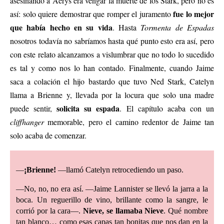
asesinando a Aerys era vengar la muerte de los Stark, pero no es
fue lo mejor
así: solo quiere demostrar que romper el juramento
que había hecho en su vida
. Hasta
Tormenta de Espadas
nosotros todavía no sabríamos hasta qué punto esto era así, pero
con este relato alcanzamos a vislumbrar que no todo lo sucedido
es tal y como nos lo han contado. Finalmente, cuando Jaime
saca a colación el hijo bastardo que tuvo Ned Stark, Catelyn
llama a Brienne y, llevada por la locura que solo una madre
solicita su espada
puede sentir,
. El capítulo acaba con un
cliffhanger
memorable, pero el camino redentor de Jaime tan
solo acaba de comenzar.
—
¡Brienne!
—llamó Catelyn retrocediendo un paso.
—No, no, no era así. —Jaime Lannister se llevó la jarra a la
boca. Un reguerillo de vino, brillante como la sangre, le
corrió por la cara—.
Nieve, se llamaba Nieve
. Qué nombre
tan blanco… como esas capas tan bonitas que nos dan en la