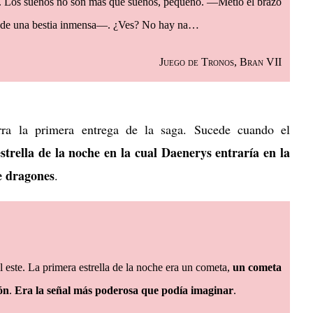
. Los sueños no son más que sueños, pequeño. —Metió el brazo
oca de una bestia inmensa—. ¿Ves? No hay na…
Juego de Tronos, Bran VII
rra la primera entrega de la saga. Sucede cuando el
trella de la noche en la cual Daenerys entraría en la
e dragones
.
el este. La primera estrella de la noche era un cometa,
un cometa
ón
.
Era la señal más poderosa que podía imaginar
.