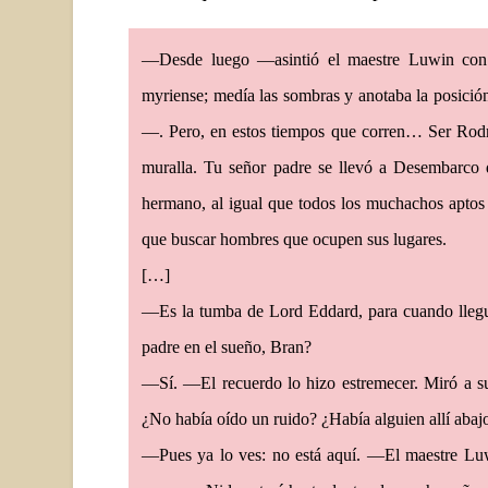
—Desde luego —asintió el maestre Luwin con u
myriense; medía las sombras y anotaba la posició
—. Pero, en estos tiempos que corren… Ser Rodr
muralla. Tu señor padre se llevó a Desembarco de
hermano, al igual que todos los muchachos aptos
que buscar hombres que ocupen sus lugares.
[…]
—Es la tumba de Lord Eddard, para cuando lleg
padre en el sueño, Bran?
—Sí. —El recuerdo lo hizo estremecer. Miró a su a
¿No había oído un ruido? ¿Había alguien allí abaj
—Pues ya lo ves: no está aquí. —El maestre Luwin