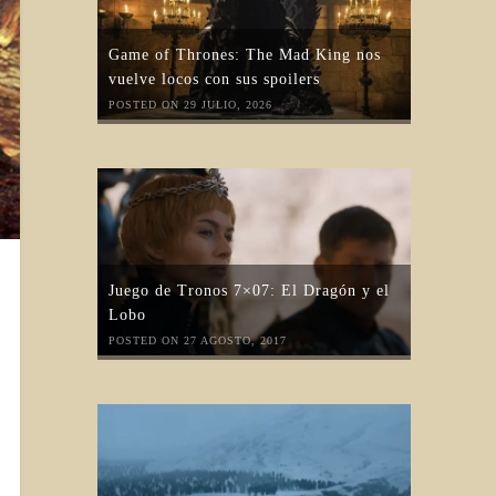
Game of Thrones: The Mad King nos
vuelve locos con sus spoilers
POSTED ON 29 JULIO, 2026
Juego de Tronos 7×07: El Dragón y el
Lobo
POSTED ON 27 AGOSTO, 2017