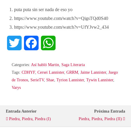
puta puta sin ser nada de eso yo
https://www.youtube.com/watch?v=QigsTQd0S40
https://www.youtube.com/watch?v=UfYJvw2_434
T
F
W
w
a
h
Categories:
Así habló Martin
,
Saga Literaria
i
c
a
Tags:
CDHYF
,
Cersei Lannister
,
GRRM
,
Jaime Lannister
,
Juego
de Tronos
,
SerieTV
,
Shae
,
Tyrion Lannister
,
Tywin Lannister
,
t
e
t
Varys
t
b
s
Entrada Anterior
Próxima Entrada
e
o
A
Piedra, Piedra, Piedra (I)
Piedra, Piedra, Piedra (II)
r
o
p