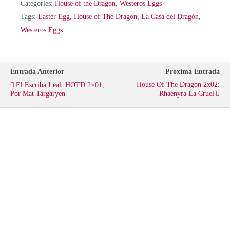
Categories:
House of the Dragon
,
Westeros Eggs
i
c
a
Tags:
Easter Egg
,
House of The Dragon
,
La Casa del Dragón
,
Westeros Eggs
t
e
t
t
b
s
Entrada Anterior
Próxima Entrada
House Of The Dragon 2x02:
El Escriba Leal: HOTD 2×01,
e
o
A
Por Mat Targaryen
Rhaenyra La Cruel
r
o
p
k
p