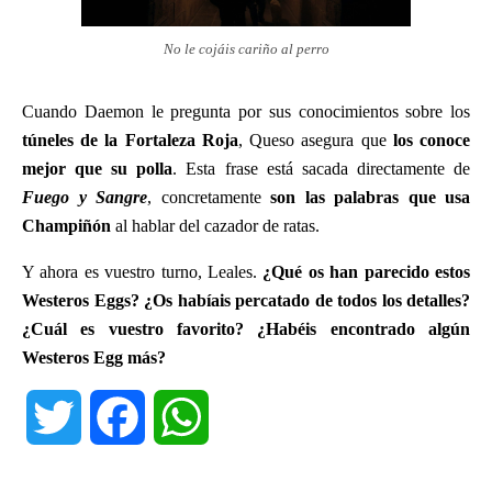
No le cojáis cariño al perro
Cuando Daemon le pregunta por sus conocimientos sobre los
túneles de la Fortaleza Roja
, Queso asegura que
los conoce
mejor que su polla
. Esta frase está sacada directamente de
Fuego y Sangre
, concretamente
son las palabras que usa
Champiñón
al hablar del cazador de ratas.
Y ahora es vuestro turno, Leales.
¿Qué os han parecido estos
Westeros Eggs? ¿Os habíais percatado de todos los detalles?
¿Cuál es vuestro favorito? ¿Habéis encontrado algún
Westeros Egg más?
T
F
W
w
a
h