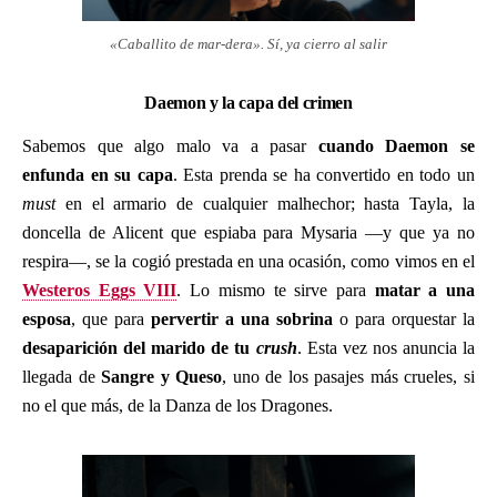
«Caballito de mar-dera». Sí, ya cierro al salir
Daemon y la capa del crimen
Sabemos que algo malo va a pasar
cuando Daemon se
enfunda en su capa
. Esta prenda se ha convertido en todo un
must
en el armario de cualquier malhechor; hasta Tayla, la
doncella de Alicent que espiaba para Mysaria —y que ya no
respira—, se la cogió prestada en una ocasión, como vimos en el
Westeros Eggs VIII
. Lo mismo te sirve para
matar a una
esposa
, que para
pervertir a una sobrina
o para orquestar la
desaparición del marido de tu
crush
. Esta vez nos anuncia la
llegada de
Sangre y Queso
, uno de los pasajes más crueles, si
no el que más, de la Danza de los Dragones.