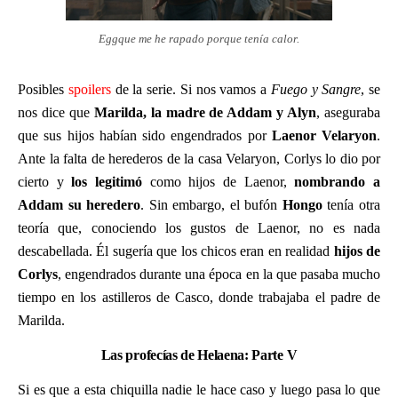
Eggque me he rapado porque tenía calor.
Posibles
spoilers
de la serie. Si nos vamos a
Fuego y Sangre
, se
nos dice que
Marilda, la madre de Addam y Alyn
, aseguraba
que sus hijos habían sido engendrados por
Laenor Velaryon
.
Ante la falta de herederos de la casa Velaryon, Corlys lo dio por
cierto y
los legitimó
como hijos de Laenor,
nombrando a
Addam su heredero
. Sin embargo, el bufón
Hongo
tenía otra
teoría que, conociendo los gustos de Laenor, no es nada
descabellada. Él sugería que los chicos eran en realidad
hijos de
Corlys
, engendrados durante una época en la que pasaba mucho
tiempo en los astilleros de Casco, donde trabajaba el padre de
Marilda.
Las profecías de Helaena: Parte V
Si es que a esta chiquilla nadie le hace caso y luego pasa lo que