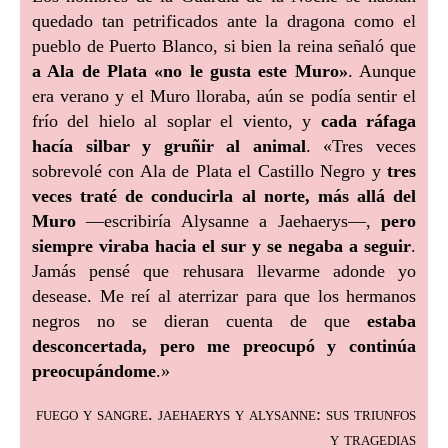
quedado tan petrificados ante la dragona como el
pueblo de Puerto Blanco, si bien la reina señaló que
a Ala de Plata «no le gusta este Muro»
. Aunque
era verano y el Muro lloraba, aún se podía sentir el
frío del hielo al soplar el viento, y
cada ráfaga
hacía silbar y gruñir al animal
. «Tres veces
sobrevolé con Ala de Plata el Castillo Negro y
tres
veces traté de conducirla al norte, más allá del
Muro
—escribiría Alysanne a Jaehaerys—,
pero
siempre viraba hacia el sur y se negaba a seguir
.
Jamás pensé que rehusara llevarme adonde yo
desease. Me reí al aterrizar para que los hermanos
negros no se dieran cuenta de que
estaba
desconcertada, pero me preocupó y continúa
preocupándome
.»
fuego y sangre. jaehaerys y alysanne: sus triunfos
y tragedias