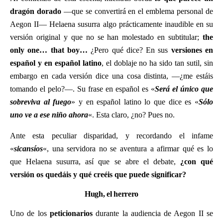
dragón dorado
—que se convertirá en el emblema personal de
Aegon II— Helaena susurra algo prácticamente inaudible en su
versión original y que no se han molestado en subtitular;
the
only one… that boy…
¿Pero qué dice? En sus
versiones en
español y en español latino
, el doblaje no ha sido tan sutil, sin
embargo en cada versión dice una cosa distinta, —¿me estáis
tomando el pelo?—. Su frase en español es «
Será el único que
sobreviva al fuego
» y en español latino lo que dice es «
Sólo
uno ve a ese niño ahora
«. Esta claro, ¿no? Pues no.
Ante esta peculiar disparidad, y recordando el infame
«
sicansíos
«, una servidora no se aventura a afirmar qué es lo
que Helaena susurra, así que se abre el debate,
¿con qué
versión os quedáis y qué creéis que puede significar?
Hugh, el herrero
Uno de los
peticionarios
durante la audiencia de Aegon II se