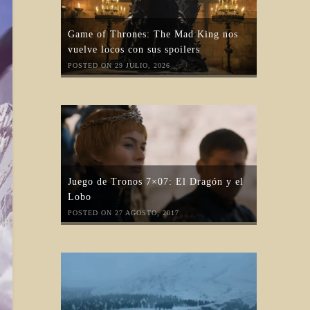
Game of Thrones: The Mad King nos
vuelve locos con sus spoilers
POSTED ON 29 JULIO, 2026
Juego de Tronos 7×07: El Dragón y el
Lobo
POSTED ON 27 AGOSTO, 2017