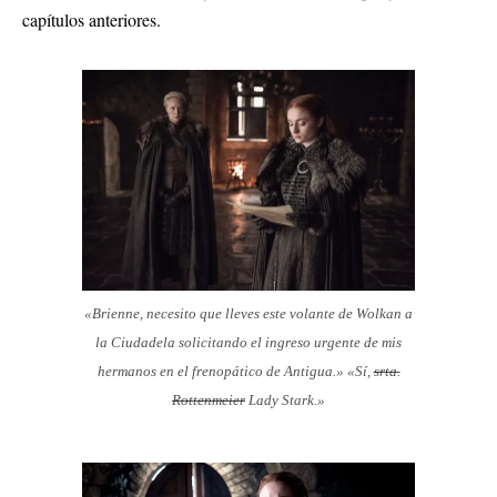
capítulos anteriores.
«Brienne, necesito que lleves este volante de Wolkan a
la Ciudadela solicitando el ingreso urgente de mis
hermanos en el frenopático de Antigua.» «Sí,
srta.
Rottenmeier
Lady Stark.»