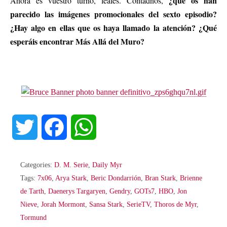
¿qué os han
Ahora es vuestro turno, leales. Contadnos,
parecido las imágenes promocionales del sexto episodio?
¿Hay algo en ellas que os haya llamado la atención? ¿Qué
esperáis encontrar Más Allá del Muro?
T
F
W
w
a
h
Categories:
D. M. Serie
,
Daily Myr
i
c
a
Tags:
7x06
,
Arya Stark
,
Beric Dondarrión
,
Bran Stark
,
Brienne
de Tarth
,
Daenerys Targaryen
,
Gendry
,
GOTs7
,
HBO
,
Jon
t
e
t
Nieve
,
Jorah Mormont
,
Sansa Stark
,
SerieTV
,
Thoros de Myr
,
Tormund