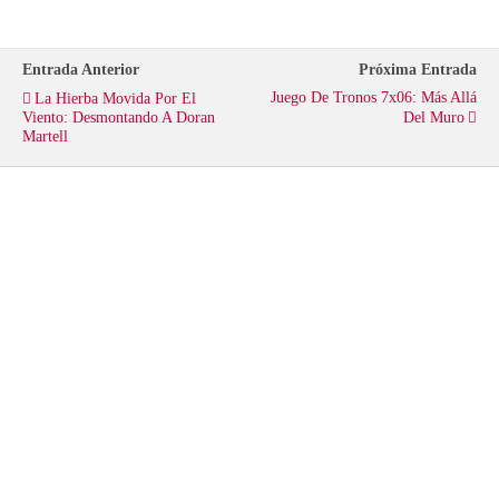
t
b
s
e
o
A
Entrada Anterior
Próxima Entrada
Juego De Tronos 7x06: Más Allá
La Hierba Movida Por El
r
o
p
Viento: Desmontando A Doran
Del Muro
Martell
k
p