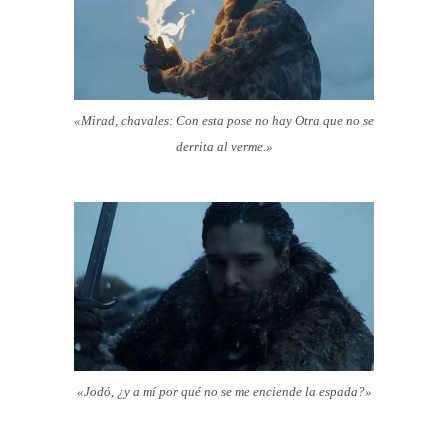
«Mirad, chavales: Con esta pose no hay Otra que no se
derrita al verme.»
«Jodó, ¿y a mí por qué no se me enciende la espada?»