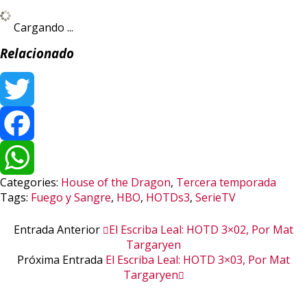
Cargando ...
Relacionado
Twitter
Facebook
Categories:
House of the Dragon
,
Tercera temporada
WhatsApp
Tags:
Fuego y Sangre
,
HBO
,
HOTDs3
,
SerieTV
Entrada Anterior
El Escriba Leal: HOTD 3×02, Por Mat
Targaryen
Próxima Entrada
El Escriba Leal: HOTD 3×03, Por Mat
Targaryen