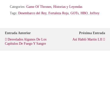
w
a
h
Categories:
Game Of Thrones
,
Historias y Leyendas
i
c
a
Tags:
Desembarco del Rey
,
Fortaleza Roja
,
GOTs
,
HBO
,
Joffrey
t
e
t
Entrada Anterior
Próxima Entrada
t
b
s
Desvelados Algunos De Los
Así Habló Martin LII
Capítulos De Fuego Y Sangre
e
o
A
r
o
p
k
p