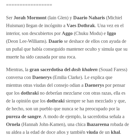
=================
Ser
Jorah Mormont
(Iain Glen) y
Daario Naharis
(Michiel
Huisman) llegan de incógnito a
Vaes Dothrak
. Una vez en el
interior, son descubiertos por
Aggo
(Chuku Modu) e
Iggo
(Deon Lee-Williams).
Daario
se deshace de ellos con ayuda de
un puñal que había conseguido mantener oculto y simula que su
muerte ha sido causada por una roca.
Mientras, la
gran sacerdotisa del
dosh khaleen
(Souad Faress)
conversa con
Daenerys
(Emilia Clarke). Le explica que
mientras otras viudas del consejo odian a
Daenerys
por pensar
que los
dothraki
no deberían mezclarse con otras razas, ella es
de la opinión que los
dothraki
siempre se han mezclado y que,
de hecho, son un pueblo que nunca se ha preocupado por la
pureza de sangre
. A modo de ejemplo, la sacerdotisa señala a
Ornela
(Hannah John-Kamen), una chica
lhazareena
robada de
su aldea a la edad de doce años y también
viuda
de un
khal
.