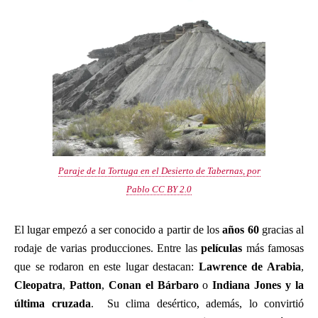
Paraje de la Tortuga en el Desierto de Tabernas, por
Pablo CC BY 2.0
El lugar empezó a ser conocido a partir de los
años 60
gracias al
rodaje de varias producciones. Entre las
películas
más famosas
que se rodaron en este lugar destacan:
Lawrence de Arabia
,
Cleopatra
,
Patton
,
Conan el Bárbaro
o
Indiana Jones y la
última cruzada
. Su clima desértico, además, lo convirtió