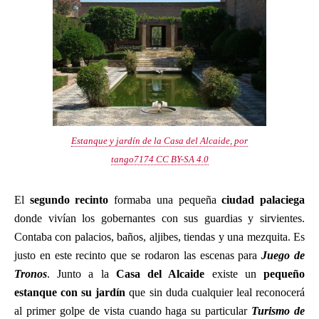
Estanque y jardín de la Casa del Alcaide, por
tango7174 CC BY-SA 4.0
El
segundo recinto
formaba una pequeña
ciudad palaciega
donde vivían los gobernantes con sus guardias y sirvientes.
Contaba con palacios, baños, aljibes, tiendas y una mezquita. Es
justo en este recinto que se rodaron las escenas para
Juego de
Tronos
. Junto a la
Casa del Alcaide
existe un
pequeño
estanque con su jardín
que sin duda cualquier leal reconocerá
al primer golpe de vista cuando haga su particular
Turismo de