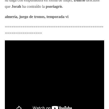
su daga con empuñadura en forma de mujer,
Daario
descubre
que
Jorah
ha contraído la
psoriagrís
.
almería, juego de tronos, temporada vi
=============================================
=================