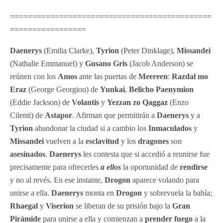
=============================================
=================
Daenerys
(Emilia Clarke),
Tyrion
(Peter Dinklage),
Missandei
(Nathalie Emmanuel) y
Gusano Gris
(Jacob Anderson) se
reúnen con los
Amos
ante las puertas de
Meereen
:
Razdal mo
Eraz
(George Georgiou) de
Yunkai
,
Belicho Paenymion
(Eddie Jackson) de
Volantis
y
Yezzan zo Qaggaz
(Enzo
Cilenti) de
Astapor
. Afirman que permitirán a
Daenerys
y a
Tyrion
abandonar la ciudad si a cambio los
Inmaculados
y
Missandei
vuelven a la
esclavitud
y los
dragones
son
asesinados
.
Daenerys
les contesta que si accedió a reunirse fue
precisamente para ofrecerles
a ellos
la oportunidad de
rendirse
y no al revés. En ese instante,
Drogon
aparece volando para
unirse a ella.
Daenerys
monta en
Drogon
y sobrevuela la bahía;
Rhaegal
y
Viserion
se liberan de su prisión bajo la
Gran
Pirámide
para unirse a ella y comienzan a
prender fuego
a la