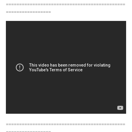
=============================================
=================
=============================================