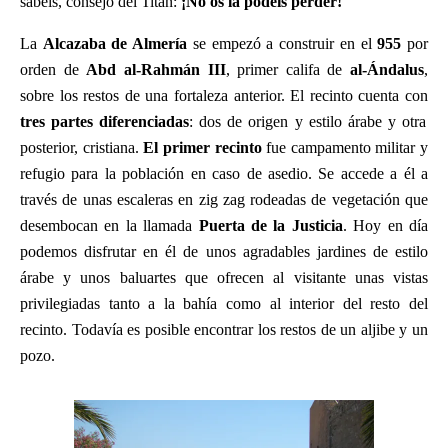
sabéis, consejo del Titán:
¡No os la podéis perder!
La
Alcazaba de Almería
se empezó a construir en el
955
por
orden de
Abd al-Rahmán III
, primer califa de
al-Ándalus
,
sobre los restos de una fortaleza anterior. El recinto cuenta con
tres partes diferenciadas
: dos de origen y estilo árabe y otra
posterior, cristiana.
El primer recinto
fue campamento militar y
refugio para la población en caso de asedio. Se accede a él a
través de unas escaleras en zig zag rodeadas de vegetación que
desembocan en la llamada
Puerta de la Justicia
. Hoy en día
podemos disfrutar en él de unos agradables jardines de estilo
árabe y unos baluartes que ofrecen al visitante unas vistas
privilegiadas tanto a la bahía como al interior del resto del
recinto. Todavía es posible encontrar los restos de un aljibe y un
pozo.