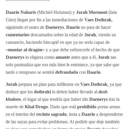
=================
Daario Naharis
(Michiel Huisman) y
Jorah Mormont
(Iain
Glen) llegan por fin a las inmediaciones de
Vaes Dothrak
,
siguiendo el rastro de
Daenerys
.
Daario
no para de hacer
comentarios
descarnados sobre la edad de
Jorah
, viendo su
cansancio, haciendo hincapié en que ya no sería capaz de
«
montar al dragón
» y a que debe enfurecerle el hecho de que
Daenerys
lo eligiera como
amante
antes que a él.
Jorah
tan
solo puntualiza que eso más bien le entristece, ya que sabe que
tarde o temprano se sentirá
defraudada
con
Daario
.
Jorah
prepara un plan para infiltrarse en
Vaes Dothrak
, ya que
deduce que los
dothraki
la deben haber llevado al
dosh
khaleen
, el lugar al que tendría que haber ido
Daenerys
tras la
muerte de
Khal Drogo
. Dado que está
prohibido
portar armas
en el interior del
recinto sagrado
, insta a
Daario
a desprenderse
de las suyas para evitar problemas. Al pedirle que deje también