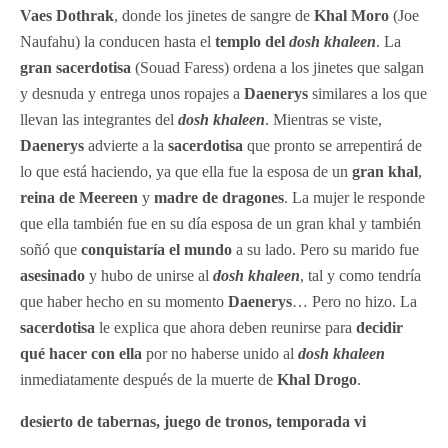
Vaes Dothrak
, donde los jinetes de sangre de
Khal Moro
(Joe
Naufahu) la conducen hasta el
templo del
dosh khaleen
. La
gran sacerdotisa
(Souad Faress) ordena a los jinetes que salgan
y desnuda y entrega unos ropajes a
Daenerys
similares a los que
llevan las integrantes del
dosh khaleen
. Mientras se viste,
Daenerys
advierte a la
sacerdotisa
que pronto se arrepentirá de
lo que está haciendo, ya que ella fue la esposa de un
gran khal
,
reina de Meereen
y
madre de dragones
. La mujer le responde
que ella también fue en su día esposa de un gran khal y también
soñó que
conquistaría el mundo
a su lado. Pero su marido fue
asesinado
y hubo de unirse al
dosh khaleen
, tal y como tendría
que haber hecho en su momento
Daenerys
… Pero no hizo. La
sacerdotisa
le explica que ahora deben reunirse para
decidir
qué hacer con ella
por no haberse unido al
dosh khaleen
inmediatamente después de la muerte de
Khal Drogo
.
desierto de tabernas, juego de tronos, temporada vi