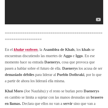
=============================================
=================
En el
khalar vezhven
, la
Asamblea de Khals
, los
khals
se
encuentran discutiendo las muertes de
Aggo
e
Iggo
. En ese
momento hace su entrada
Daenerys
, cosa que provoca que
pasen a hablar sobre el futuro de ella.
Daenerys
los acusa de ser
demasiado débiles
para liderar al
Pueblo Dothraki
, por lo que
a partir de ahora los liderará ella misma.
Khal Moro
(Joe Naufahu) y el resto se burlan pero
Daenerys
en cambio se limita a sujetar con las manos desnudas un
brasero
en llamas.
Declara que ellos no van a
servir
sino que van a