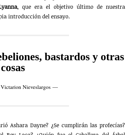
 Lyanna
, que era el objetivo último de nuestra
pia introducción del ensayo.
ebeliones, bastardos y otras
cosas
Victarion Nieveslargos —
rió Ashara Dayne? ¿Se cumplirán las profecías?
l Rey Loco? ¿Quién fue el Caballero del Árbol