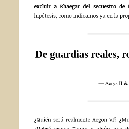
excluir a Rhaegar del secuestro de
hipótesis, como indicamos ya en la pro
De guardias reales, r
— Aerys II & 
¿Quién será realmente Aegon VI? ¿Mu
¿Habrá criado Tywin a algún hijo de