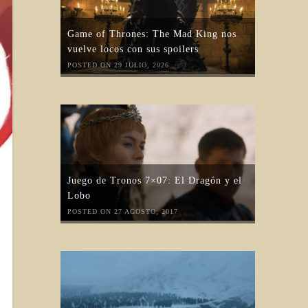
Game of Thrones: The Mad King nos
vuelve locos con sus spoilers
POSTED ON 29 JULIO, 2026
Juego de Tronos 7×07: El Dragón y el
Lobo
POSTED ON 27 AGOSTO, 2017