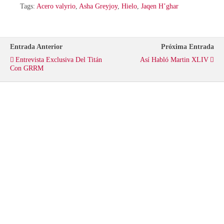
i
c
a
Tags:
Acero valyrio
,
Asha Greyjoy
,
Hielo
,
Jaqen H’ghar
t
e
t
Entrada Anterior
Próxima Entrada
t
b
s
Entrevista Exclusiva Del Titán
Así Habló Martin XLIV
Con GRRM
e
o
A
r
o
p
k
p