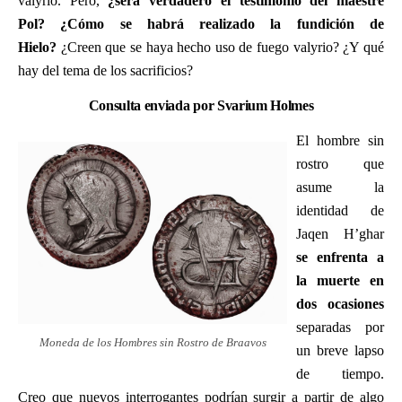
valyrio. Pero,
¿será verdadero el testimonio del maestre
Pol?
¿Cómo se habrá realizado la fundición de
Hielo?
¿Creen que se haya hecho uso de fuego valyrio? ¿Y qué
hay del tema de los sacrificios?
Consulta enviada por Svarium Holmes
El hombre sin
rostro que
asume la
identidad de
Jaqen H’ghar
se enfrenta a
la muerte en
dos ocasiones
separadas por
Moneda de los Hombres sin Rostro de Braavos
un breve lapso
de tiempo.
Creo que nuevos interrogantes podrían surgir a partir de algo