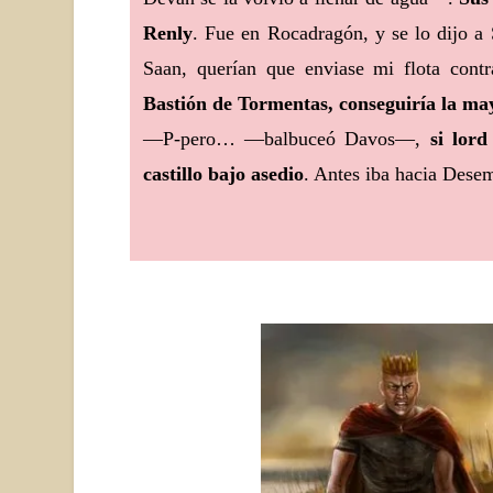
Renly
. Fue en Rocadragón, y se lo dijo a
Saan, querían que enviase mi flota cont
Bastión de Tormentas, conseguiría la may
—P-pero… —balbuceó Davos—,
si lor
castillo bajo asedio
. Antes iba hacia Dese