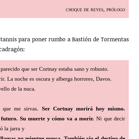
choque de reyes, prólogo
 Stannis para poner rumbo a Bastión de Tormentas
ocadragón:
arecido que ser Cortnay estaba sano y robusto.
r. La noche es oscura y alberga horrores, Davos.
ello de la nuca.
o que me sirvas.
Ser Cortnay morirá hoy mismo.
l futuro. Su muerte y cómo va a morir.
Ni que decir
 la jarra y
 llamas no mienten nunca. También vio el destino de