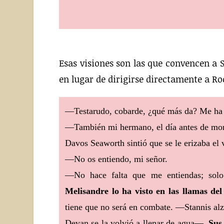
Esas visiones son las que convencen a
en lugar de dirigirse directamente a R
—Testarudo, cobarde, ¿qué más da? Me ha p
—También mi hermano, el día antes de mori
Davos Seaworth sintió que se le erizaba el v
—No os entiendo, mi señor.
—No hace falta que me entiendas; sol
Melisandre lo ha visto en las llamas de
tiene que no será en combate. —Stannis alzó
Devan se la volvió a llenar de agua—.
Sus