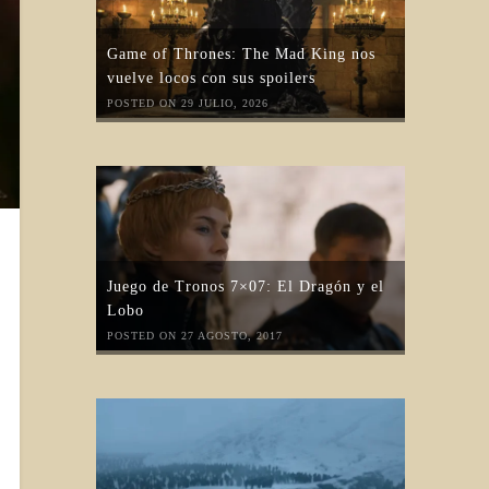
Game of Thrones: The Mad King nos
vuelve locos con sus spoilers
POSTED ON 29 JULIO, 2026
Juego de Tronos 7×07: El Dragón y el
Lobo
POSTED ON 27 AGOSTO, 2017