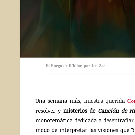
El Fuego de R'hllor, por Jen Zee
Una semana más, nuestra querida
Con
resolver y
misterios de
Canción de Hi
monotemática dedicada a desentrañar l
modo de interpretar las visiones que R