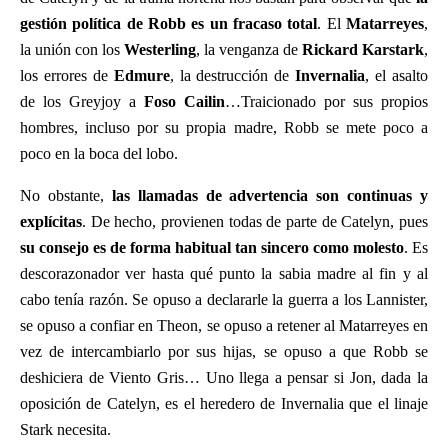
gestión política de Robb es un fracaso total
. El
Matarreyes
,
la unión con los
Westerling
, la venganza de
Rickard Karstark
,
los errores de
Edmure
, la destrucción de
Invernalia
, el asalto
de los Greyjoy a
Foso Cailin
…Traicionado por sus propios
hombres, incluso por su propia madre, Robb se mete poco a
poco en la boca del lobo.
No obstante,
las llamadas de advertencia son continuas y
explícitas
. De hecho, provienen todas de parte de Catelyn, pues
su consejo es de forma habitual tan sincero como molesto
. Es
descorazonador ver hasta qué punto la sabia madre al fin y al
cabo tenía razón. Se opuso a declararle la guerra a los Lannister,
se opuso a confiar en Theon, se opuso a retener al Matarreyes en
vez de intercambiarlo por sus hijas, se opuso a que Robb se
deshiciera de Viento Gris… Uno llega a pensar si Jon, dada la
oposición de Catelyn, es el heredero de Invernalia que el linaje
Stark necesita.