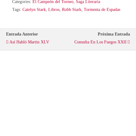
Categories:
El Campeón del Torneo
,
Saga Literaria
i
c
a
Tags:
Catelyn Stark
,
Libros
,
Robb Stark
,
Tormenta de Espadas
t
e
t
Entrada Anterior
Próxima Entrada
t
b
s
Así Habló Martin XLV
Consulta En Los Fuegos XXII
e
o
A
r
o
p
k
p