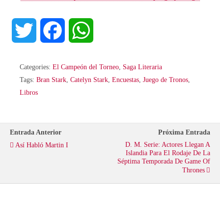
T
F
W
w
a
h
Categories:
El Campeón del Torneo
,
Saga Literaria
i
c
a
Tags:
Bran Stark
,
Catelyn Stark
,
Encuestas
,
Juego de Tronos
,
Libros
t
e
t
t
b
s
Entrada Anterior
Próxima Entrada
D. M. Serie: Actores Llegan A
Así Habló Martin I
e
o
A
Islandia Para El Rodaje De La
Séptima Temporada De Game Of
Thrones
r
o
p
k
p