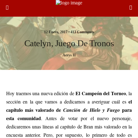
12 Enero, 2017 •
413 Comments
Catelyn, Juego De Tronos
Aerys II
Análisis de Bran III con el sueño con el Cuervo de Tres Ojos y encuesta de Catelyn
El Campeón del Torneo
Hoy traemos una nueva edición de
, la
el
sección en la que vamos a dedicarnos a averiguar cuál es
capítulo más valorado de
para
Canción de Hielo y Fuego
esta comunidad
. Antes de votar por el nuevo personaje,
dedicaremos unas líneas al capítulo de Bran más valorado en la
encuesta anterior. Pero, por supuesto, lo primero de todo es