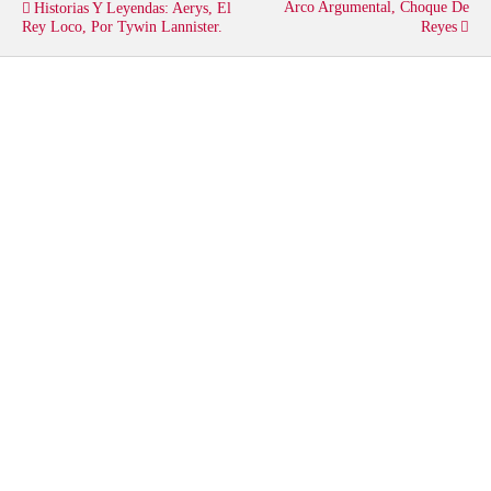
Arco Argumental, Choque De
Historias Y Leyendas: Aerys, El
r
o
p
Rey Loco, Por Tywin Lannister.
Reyes
k
p