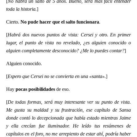
[
No habrá un salto de 5 años. Bueno, será más fácil entender
toda la historia.
]
Cierto.
No pude hacer que el salto funcionara
.
[
Habrá dos nuevos puntos de vista: Cersei y otro. En primer
lugar, el punto de vista no revelado, ¿es alguien conocido o
alguien completamente desconocido? ¿Me lo puedes contar?
]
Alguien conocido.
[
Espero que Cersei no se convierta en una «santa».
]
Hay
pocas posibilidades
de eso.
[
De todas formas, será muy interesante ver su punto de vista.
Me gusta su maldad y su frustración, ese capítulo de Sansa
donde contó lo decepcionada que había estado mientras Jaime
y ella crecían fue iluminador. He leído tus resúmenes de
capítulos en el foro, no me arrepiento de estar ahí, podría haber