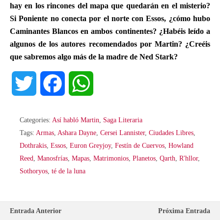
hay en los rincones del mapa que quedarán en el misterio?
Si Poniente no conecta por el norte con Essos, ¿cómo hubo
Caminantes Blancos en ambos continentes? ¿Habéis leído a
algunos de los autores recomendados por Martin? ¿Creéis
que sabremos algo más de la madre de Ned Stark?
T
F
W
w
a
h
Categories:
Así habló Martin
,
Saga Literaria
i
c
a
Tags:
Armas
,
Ashara Dayne
,
Cersei Lannister
,
Ciudades Libres
,
Dothrakis
,
Essos
,
Euron Greyjoy
,
Festín de Cuervos
,
Howland
t
e
t
Reed
,
Manosfrías
,
Mapas
,
Matrimonios
,
Planetos
,
Qarth
,
R'hllor
,
Sothoryos
,
té de la luna
t
b
s
e
o
A
Entrada Anterior
Próxima Entrada