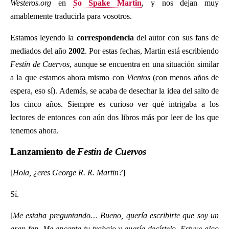
Westeros.org
en
So Spake Martin
, y nos dejan muy
amablemente traducirla para vosotros.
Estamos leyendo la
correspondencia
del autor con sus fans de
mediados del año
2002
. Por estas fechas, Martin está escribiendo
Festín de Cuervos
, aunque se encuentra en una situación similar
a la que estamos ahora mismo con
Vientos
(con menos años de
espera, eso sí). Además, se acaba de desechar la idea del salto de
los cinco años. Siempre es curioso ver qué intrigaba a los
lectores de entonces con aún dos libros más por leer de los que
tenemos ahora.
Lanzamiento de
Festín de Cuervos
[
Hola, ¿eres George R. R. Martin?
]
Sí.
[
Me estaba preguntando… Bueno, quería escribirte que soy un
gran fan. Me encanta tu trabajo y quería decírtelo. Estuve algo