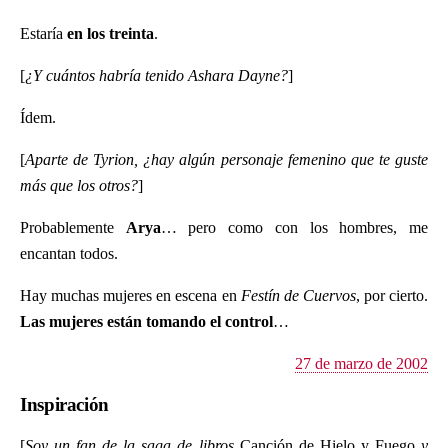
Estaría
en los treinta
.
[
¿Y cuántos habría tenido Ashara Dayne?
]
Ídem.
[
Aparte de Tyrion, ¿hay algún personaje femenino que te guste
más que los otros?
]
Probablemente
Arya
… pero como con los hombres, me
encantan todos.
Hay muchas mujeres en escena en
Festín de Cuervos
, por cierto.
Las mujeres están tomando el control
…
27 de marzo de 2002
Inspiración
[
Soy un fan de la saga de libros
Canción de Hielo y Fuego
y