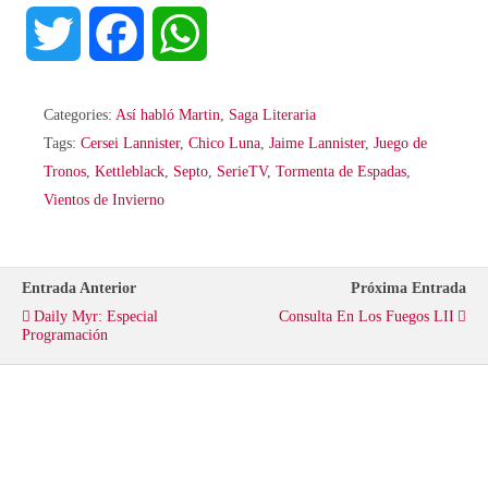
T
F
W
w
a
h
Categories:
Así habló Martin
,
Saga Literaria
i
c
a
Tags:
Cersei Lannister
,
Chico Luna
,
Jaime Lannister
,
Juego de
Tronos
,
Kettleblack
,
Septo
,
SerieTV
,
Tormenta de Espadas
,
t
e
t
Vientos de Invierno
t
b
s
Entrada Anterior
Próxima Entrada
e
o
A
Daily Myr: Especial
Consulta En Los Fuegos LII
Programación
r
o
p
k
p