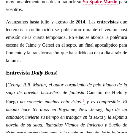
muy amablemente nos dejan traducir su
So Spake Martin
para
vosotros.
Avanzamos hasta julio y agosto de
2014
. Las
entrevistas
que
leeremos a continuación se publicaron durante el verano post
emisión de la cuarta temporada. En ellas se aborda la polémica
escena de Jaime y Cersei en el septo, un final apocalíptico para
Poniente y la transformación que ha sufrido su día a día a raíz de
la fama.
Entrevista
Daily Beast
[
George R.R. Martin, el autor corpulento de pelo blanco de la
saga de novelas bestsellers de fantasía
Canción de Hielo y
1
Fuego
no concede muchas entrevista
s
y es compresible. El
nacido hace 65 años en Bayonne, New Jersey, hijo de un
estibador, invierte su tiempo en trabajar en la sexta y la séptima
novela de su saga, llamadas Vientos de Invierno y Sueño de
Primavera respectivamente, y la gente no deja de darle la brasa