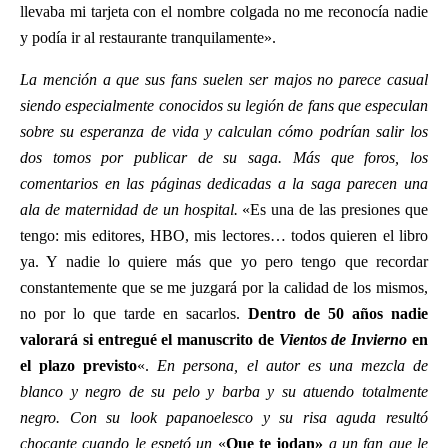
llevaba mi tarjeta con el nombre colgada no me reconocía nadie
y podía ir al restaurante tranquilamente».
La mención a que sus fans suelen ser majos no parece casual
siendo especialmente conocidos su legión de fans que especulan
sobre su esperanza de vida y calculan cómo podrían salir los
dos tomos por publicar de su saga. Más que foros, los
comentarios en las páginas dedicadas a la saga parecen una
ala de maternidad de un hospital.
«Es una de las presiones que
tengo: mis editores, HBO, mis lectores… todos quieren el libro
ya. Y nadie lo quiere más que yo pero tengo que recordar
constantemente que se me juzgará por la calidad de los mismos,
no por lo que tarde en sacarlos.
Dentro de 50 años nadie
valorará si entregué el manuscrito de
Vientos de Invierno
en
el plazo previsto
«.
En persona, el autor es una mezcla de
blanco y negro de su pelo y barba y su atuendo totalmente
negro. Con su look papanoelesco y su risa aguda resultó
chocante cuando le espetó un
«
Que te jodan»
a un fan que le