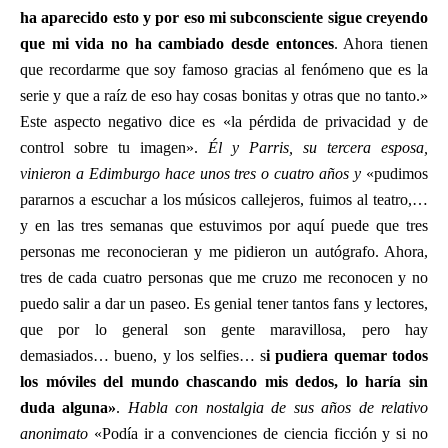
ha aparecido esto y por eso mi subconsciente sigue creyendo
que mi vida no ha cambiado desde entonces
. Ahora tienen
que recordarme que soy famoso gracias al fenómeno que es la
serie y que a raíz de eso hay cosas bonitas y otras que no tanto.»
Este aspecto negativo dice es «la pérdida de privacidad y de
control sobre tu imagen».
Él y Parris, su tercera esposa,
vinieron a Edimburgo hace unos tres o cuatro años y
«pudimos
pararnos a escuchar a los músicos callejeros, fuimos al teatro,…
y en las tres semanas que estuvimos por aquí puede que tres
personas me reconocieran y me pidieron un autógrafo. Ahora,
tres de cada cuatro personas que me cruzo me reconocen y no
puedo salir a dar un paseo. Es genial tener tantos fans y lectores,
que por lo general son gente maravillosa, pero hay
demasiados… bueno, y los selfies… s
i pudiera quemar todos
los móviles del mundo chascando mis dedos, lo haría sin
duda alguna»
.
Habla con nostalgia de sus años de relativo
anonimato
«Podía ir a convenciones de ciencia ficción y si no