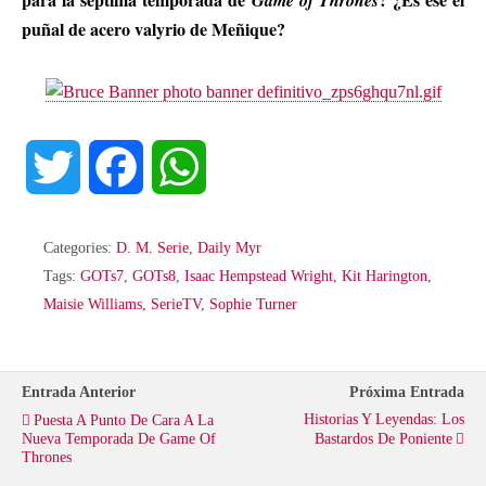
puñal de acero valyrio de Meñique?
T
F
W
w
a
h
Categories:
D. M. Serie
,
Daily Myr
i
c
a
Tags:
GOTs7
,
GOTs8
,
Isaac Hempstead Wright
,
Kit Harington
,
Maisie Williams
,
SerieTV
,
Sophie Turner
t
e
t
t
b
s
Entrada Anterior
Próxima Entrada
Historias Y Leyendas: Los
Puesta A Punto De Cara A La
e
o
A
Nueva Temporada De Game Of
Bastardos De Poniente
Thrones