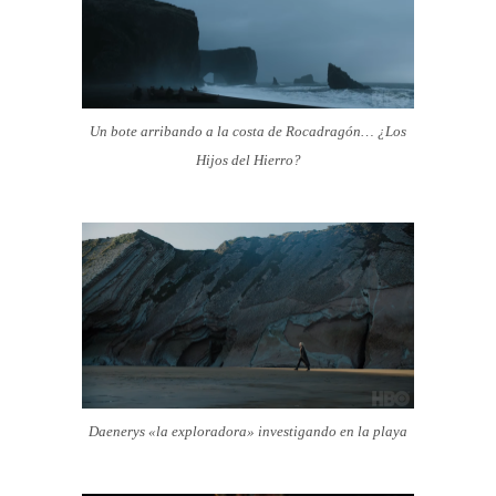
Un bote arribando a la costa de Rocadragón… ¿Los
Hijos del Hierro?
Daenerys «la exploradora» investigando en la playa