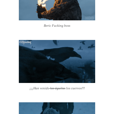
Beric Fucking boss
¡¡¡Han venido
las águilas
los cuervos!!!