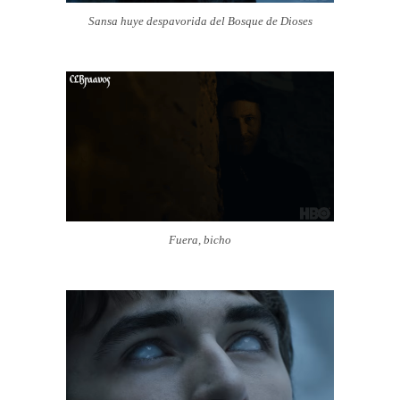
Sansa huye despavorida del Bosque de Dioses
Fuera, bicho