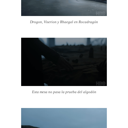
Drogon, Viserion y Rhaegal en Rocadragón
Esta mesa no pasa la prueba del algodón