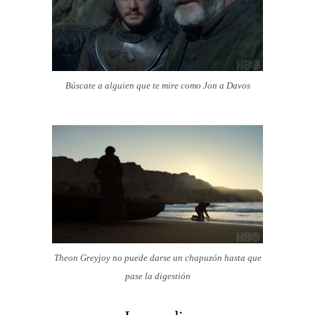
Búscate a alguien que te mire como Jon a Davos
Theon Greyjoy no puede darse un chapuzón hasta que
pase la digestión