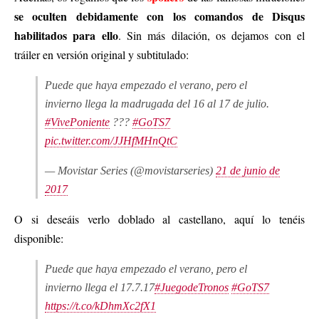
se oculten debidamente con los comandos de Disqus
habilitados para ello
. Sin más dilación, os dejamos con el
tráiler en versión original y subtitulado:
Puede que haya empezado el verano, pero el
invierno llega la madrugada del 16 al 17 de julio.
#VivePoniente
???
#GoTS7
pic.twitter.com/JJHfMHnQtC
— Movistar Series (@movistarseries)
21 de junio de
2017
O si deseáis verlo doblado al castellano, aquí lo tenéis
disponible:
Puede que haya empezado el verano, pero el
invierno llega el 17.7.17
#JuegodeTronos
#GoTS7
https://t.co/kDhmXc2fX1