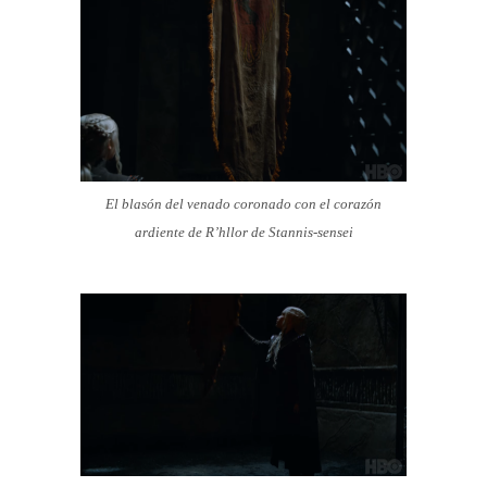
El blasón del venado coronado con el corazón
ardiente de R’hllor de Stannis-sensei