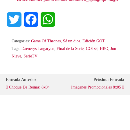
T
F
W
w
a
h
Categories:
Game Of Thrones
,
Sé un dios. Edición GOT
i
c
a
Tags:
Daenerys Targaryen
,
Final de la Serie
,
GOTs8
,
HBO
,
Jon
Nieve
,
SerieTV
t
e
t
t
b
s
Entrada Anterior
Próxima Entrada
Choque De Reinas: 8x04
Imágenes Promocionales 8x05
e
o
A
r
o
p
k
p