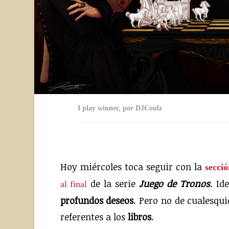
I play winner, por DJCoulz
Hoy miércoles toca seguir con la
secci
de la serie
Juego de Tronos
. Id
al final
profundos deseos
. Pero no de cualesqui
referentes a los
libros
.