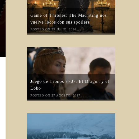
Game of Thrones: The Mad King nos
vuelve locos con sus spoilers
POSTED ON 29 JULIO, 2026
Juego de Tronos 7×07: El Dragón y el
Lobo
POSTED ON 27 AGOSTO, 2017