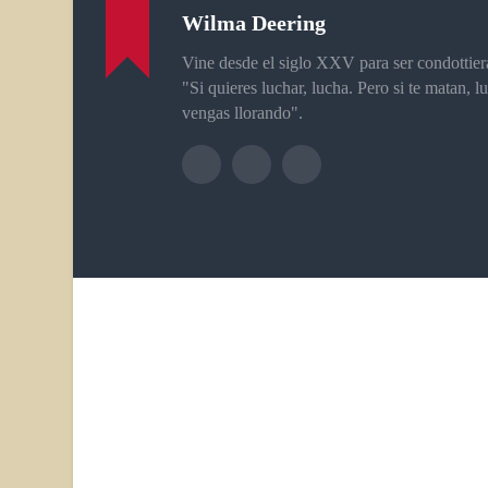
Wilma Deering
Vine desde el siglo XXV para ser condottier
"Si quieres luchar, lucha. Pero si te matan, 
vengas llorando".