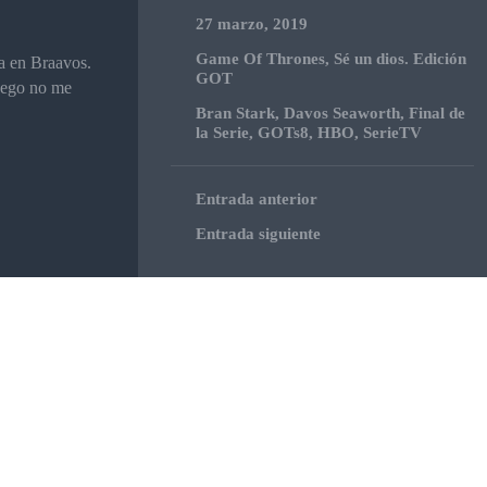
27 marzo, 2019
Game Of Thrones
,
Sé un dios. Edición
a en Braavos.
GOT
luego no me
Bran Stark
,
Davos Seaworth
,
Final de
la Serie
,
GOTs8
,
HBO
,
SerieTV
Entrada anterior
Entrada siguiente