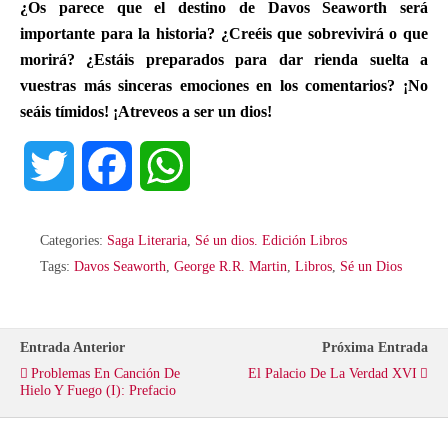
¿Os parece que el destino de Davos Seaworth será
importante para la historia? ¿Creéis que sobrevivirá o que
morirá?
¿Estáis preparados para dar rienda suelta a
vuestras más sinceras emociones en los comentarios? ¡No
seáis tímidos! ¡Atreveos a ser un dios!
T
F
W
w
a
h
Categories:
Saga Literaria
,
Sé un dios. Edición Libros
i
c
a
Tags:
Davos Seaworth
,
George R.R. Martin
,
Libros
,
Sé un Dios
t
e
t
Entrada Anterior
Próxima Entrada
t
b
s
Problemas En Canción De
El Palacio De La Verdad XVI
Hielo Y Fuego (I): Prefacio
e
o
A