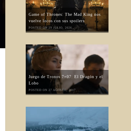
Game of Thrones: The Mad King nos
vuelve locos con sus spoilers
POSTED ON 29 JULIO, 2026
Juego de Tronos 7×07: El Dragón y el
Lobo
POSTED ON 27 AGOSTO, 2017