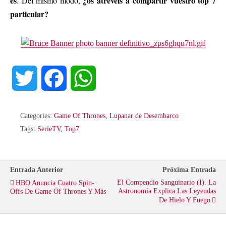
es
¿os atrevéis a compartir vuestro top 7
. Del mismo modo,
particular?
T
F
W
w
a
h
Categories:
Game Of Thrones
,
Lupanar de Desembarco
i
c
a
Tags:
SerieTV
,
Top7
t
e
t
Entrada Anterior
Próxima Entrada
t
b
s
El Compendio Sanguinario (I). La
HBO Anuncia Cuatro Spin-
Astronomía Explica Las Leyendas
Offs De Game Of Thrones Y Más
De Hielo Y Fuego
e
o
A