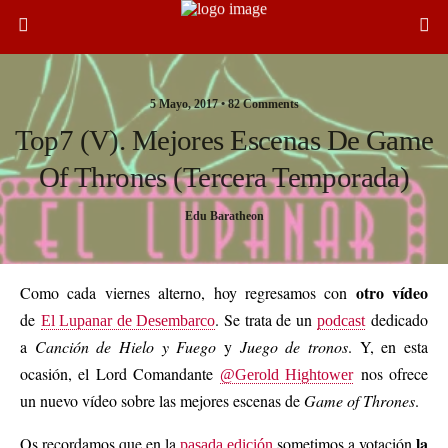
5 Mayo, 2017 •
82 Comments
Top7 (V). Mejores Escenas De Game
Of Thrones (tercera Temporada)
Edu Baratheon
otro vídeo
Como cada viernes alterno, hoy regresamos con
de
. Se trata de un
dedicado
El Lupanar de Desembarco
podcast
a
Canción de Hielo y Fuego
y
Juego de tronos
. Y, en esta
ocasión, el Lord Comandante
nos ofrece
@Gerold Hightower
un nuevo vídeo sobre las mejores escenas de
Game of Thrones
.
la
Os recordamos que en la
sometimos a votación
pasada edición