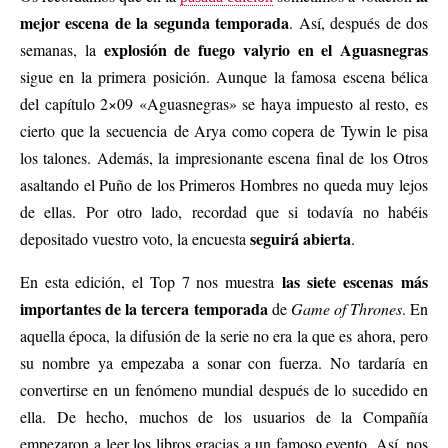
mejor escena de la segunda temporada
. Así, después de dos
explosión de fuego valyrio
en el Aguasnegras
semanas, la
sigue en la primera posición. Aunque la famosa escena bélica
del capítulo 2×09 «Aguasnegras» se haya impuesto al resto, es
cierto que la secuencia de Arya como copera de Tywin le pisa
los talones. Además, la impresionante escena final de los Otros
asaltando el Puño de los Primeros Hombres no queda muy lejos
de ellas. Por otro lado, recordad que si todavía no habéis
seguirá abierta
depositado vuestro voto, la encuesta
.
las siete escenas más
En esta edición, el Top 7 nos muestra
importantes de la tercera temporada
de
Game of Thrones
. En
aquella época, la difusión de la serie no era la que es ahora, pero
su nombre ya empezaba a sonar con fuerza. No tardaría en
convertirse en un fenómeno mundial después de lo sucedido en
ella. De hecho, muchos de los usuarios de la Compañía
empezaron a leer los libros gracias a un famoso evento. Así, nos