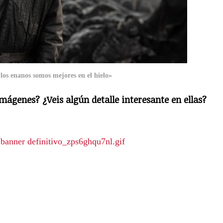
los enanos somos mejores en el hielo»
mágenes? ¿Veis algún detalle interesante en ellas?