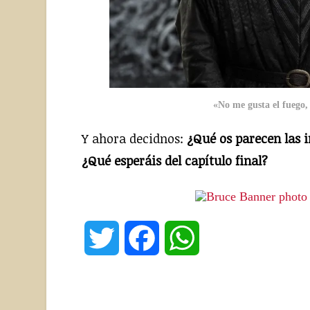
«No me gusta el fuego, 
Y ahora decidnos:
¿Qué os parecen las i
¿Qué esperáis del capítulo final?
Twitter
Facebook
WhatsApp