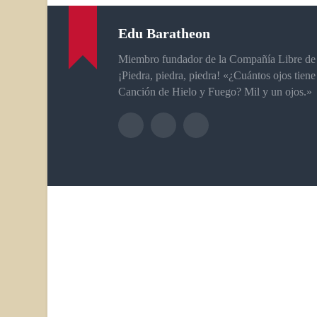
Edu Baratheon
Miembro fundador de la Compañía Libre de
¡Piedra, piedra, piedra! «¿Cuántos ojos tiene
Canción de Hielo y Fuego? Mil y un ojos.»