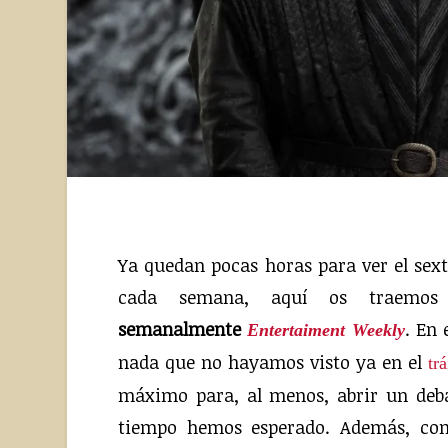
Nuevas imágenes del sexto capítulo de la octava temporada de Juego de Tronos.
Ya quedan pocas horas para ver el sex
cada semana, aquí os traemo
semanalmente
. En 
Entertaiment Weekly
nada que no hayamos visto ya en el
trá
máximo para, al menos, abrir un debat
tiempo hemos esperado. Además, co