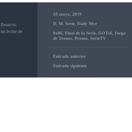
18 mayo, 2019
D. M. Serie
,
Daily Myr
 Braavos.
 un lector de
8x06
,
Final de la Serie
,
GOTs8
,
Juego
de Tronos
,
Promo
,
SerieTV
Entrada anterior
Entrada siguiente