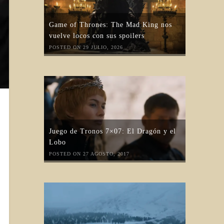
Game of Thrones: The Mad King nos
vuelve locos con sus spoilers
POSTED ON 29 JULIO, 2026
Juego de Tronos 7×07: El Dragón y el
Lobo
POSTED ON 27 AGOSTO, 2017