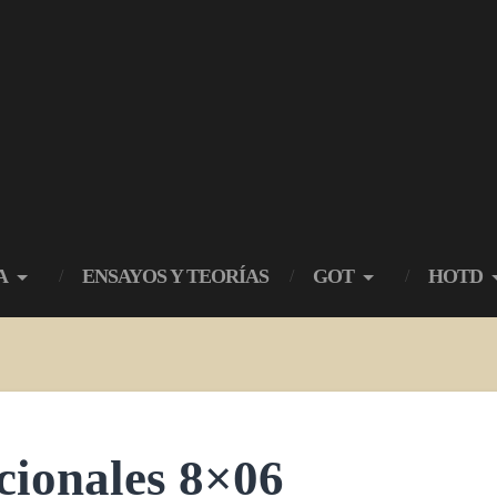
A
ENSAYOS Y TEORÍAS
GOT
HOTD
ionales 8×06