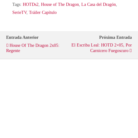
i
c
a
Tags:
HOTDs2
,
House of The Dragon
,
La Casa del Dragón
,
SerieTV
,
Tráiler Capítulo
t
e
t
t
b
s
Entrada Anterior
Próxima Entrada
El Escriba Leal: HOTD 2×05, Por
House Of The Dragon 2x05:
e
o
A
Regente
Carnicero Fuegoscuro
r
o
p
k
p