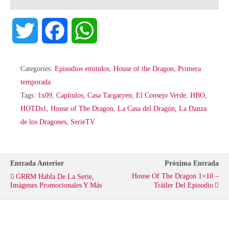
T
F
W
w
a
h
Categories:
Episodios emitidos
,
House of the Dragon
,
Primera
i
c
a
temporada
Tags:
1x09
,
Capítulos
,
Casa Targaryen
,
El Consejo Verde
,
HBO
,
t
e
t
HOTDs1
,
House of The Dragon
,
La Casa del Dragón
,
La Danza
de los Dragones
,
SerieTV
t
b
s
e
o
A
Entrada Anterior
Próxima Entrada
House Of The Dragon 1×10 –
GRRM Habla De La Serie,
r
o
p
Imágenes Promocionales Y Más
Tráiler Del Episodio
k
p