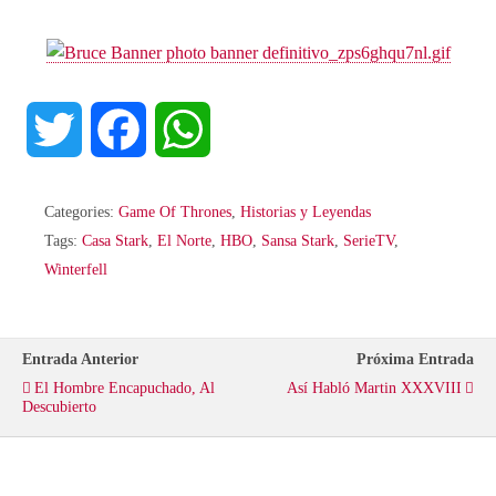
T
F
W
w
a
h
Categories:
Game Of Thrones
,
Historias y Leyendas
i
c
a
Tags:
Casa Stark
,
El Norte
,
HBO
,
Sansa Stark
,
SerieTV
,
Winterfell
t
e
t
t
b
s
Entrada Anterior
Próxima Entrada
El Hombre Encapuchado, Al
Así Habló Martin XXXVIII
e
o
A
Descubierto
r
o
p