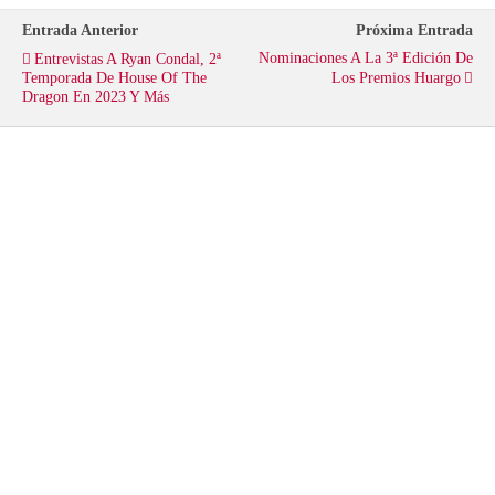
t
b
s
Entrada Anterior
Próxima Entrada
Nominaciones A La 3ª Edición De
Entrevistas A Ryan Condal, 2ª
e
o
A
Temporada De House Of The
Los Premios Huargo
Dragon En 2023 Y Más
r
o
p
k
p