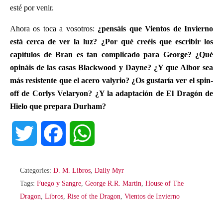
esté por venir.
Ahora os toca a vosotros:
¿pensáis que Vientos de Invierno
está cerca de ver la luz? ¿Por qué creéis que escribir los
capítulos de Bran es tan complicado para George? ¿Qué
opináis de las casas Blackwood y Dayne? ¿Y que Albor sea
más resistente que el acero valyrio? ¿Os gustaría ver el spin-
off de Corlys Velaryon? ¿Y la adaptación de El Dragón de
Hielo que prepara Durham?
T
F
W
w
a
h
Categories:
D. M. Libros
,
Daily Myr
i
c
a
Tags:
Fuego y Sangre
,
George R.R. Martin
,
House of The
Dragon
,
Libros
,
Rise of the Dragon
,
Vientos de Invierno
t
e
t