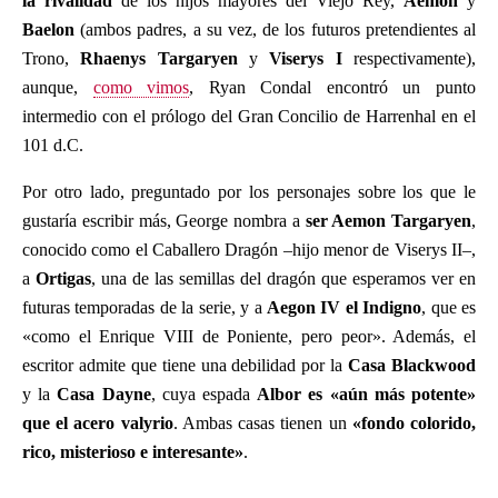
la rivalidad
de los hijos mayores del Viejo Rey,
Aemon
y
Baelon
(ambos padres, a su vez, de los futuros pretendientes al
Trono,
Rhaenys Targaryen
y
Viserys I
respectivamente),
aunque,
como vimos
, Ryan Condal encontró un punto
intermedio con el prólogo del Gran Concilio de Harrenhal en el
101 d.C.
Por otro lado, preguntado por los personajes sobre los que le
gustaría escribir más, George nombra a
ser Aemon Targaryen
,
conocido como el Caballero Dragón –hijo menor de Viserys II–,
a
Ortigas
, una de las semillas del dragón que esperamos ver en
futuras temporadas de la serie, y a
Aegon IV el Indigno
, que es
«como el Enrique VIII de Poniente, pero peor». Además, el
escritor admite que tiene una debilidad por la
Casa Blackwood
y la
Casa Dayne
, cuya espada
Albor es «aún más potente»
que el acero valyrio
. Ambas casas tienen un
«fondo colorido,
rico, misterioso e interesante»
.