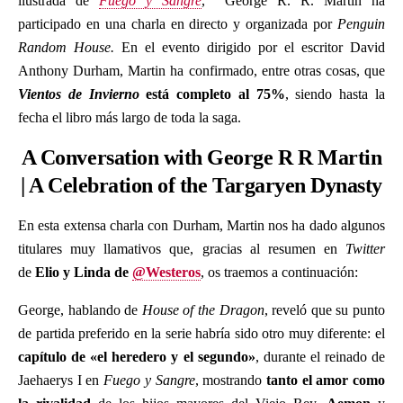
ilustrada de
Fuego y Sangre
, George R. R. Martin ha
participado en una charla en directo y organizada por
Penguin
Random House.
En el evento dirigido por el escritor David
Anthony Durham, Martin ha confirmado, entre otras cosas, que
Vientos de Invierno
está completo al 75%
, siendo hasta la
fecha el libro más largo de toda la saga.
A Conversation with George R R Martin
| A Celebration of the Targaryen Dynasty
En esta extensa charla con Durham, Martin nos ha dado algunos
titulares muy llamativos que, gracias al resumen en
Twitter
de
Elio y Linda de
@Westeros
, os traemos a continuación:
George, hablando de
House of the Dragon
, reveló que su punto
de partida preferido en la serie habría sido otro muy diferente: el
capítulo de «el heredero y el segundo»
, durante el reinado de
Jaehaerys I en
Fuego y Sangre
, mostrando
tanto el amor como