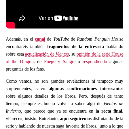
Además, en el
canal
de
YouTube
de
Random Penguin House
encontraréis también
fragmentos de la entrevista
hablando
sobre esta
actualización de
Vientos
, su
opinión de la serie House
of the Dragon
, de
Fuego y Sangre
o
respondiendo
algunas
preguntas de los fans.
Como vemos, no son grandes revelaciones ni tampoco muy
sorprendentes, salvo
algunas confirmaciones interesantes
sobre algunos detalles de los libros. Pero, después de tanto
tiempo, siempre es bueno volver a saber algo de
Vientos de
Invierno,
que parece que ya se encuentra en
la recta final
.
«Parece», insisto. Entretanto,
aquí seguiremos
disfrutando de la
serie y hablando de nuestra saga favorita de libros, junto a lo que