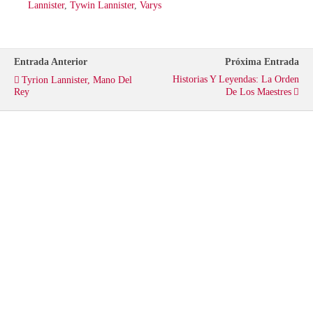
t
e
t
Lannister
,
Tywin Lannister
,
Varys
t
b
s
Entrada Anterior
Próxima Entrada
e
o
A
Historias Y Leyendas: La Orden
Tyrion Lannister, Mano Del
Rey
De Los Maestres
r
o
p
k
p