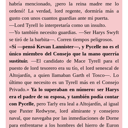
habría mencionado, ¡pero la reina madre me lo
ordenó! La verdad, lord regente, dormiría más a
gusto con unos cuantos guardias ante mi puerta.
—Lord Tyrell lo interpretaría como un insulto.
—Yo también necesito guardias. —Ser Harys Swyft
se tiró de la barbita—. Corren tiempos peligrosos.
«
Sí —pensó Kevan Lannister—, y Pycelle no es el
único miembro del Consejo que la mano querría
sustituir.
—El candidato de Mace Tyrell para el
puesto de lord tesorero era su tío, el lord senescal de
Altojardín, a quien llamaban Garth el Tosco—. Lo
último que necesito es un Tyrell más en el Consejo
Privado.»
Ya lo superaban en número: ser Harys
era el padre de su esposa, y también podía contar
con Pycelle
, pero Tarly era leal a Altojardín, al igual
que Paxter Redwyne, lord almirante y consejero
naval, que navegaba por las inmediaciones de Dorne
para enfrentarse a los hombres del hierro de Euron