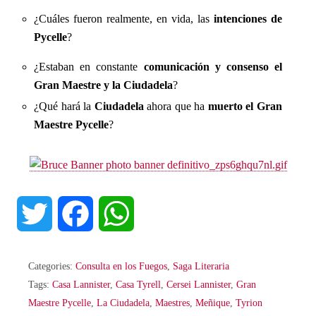
¿Cuáles fueron realmente, en vida, las
intenciones de
Pycelle
?
¿Estaban en constante
comunicación y consenso el
Gran Maestre y la Ciudadela
?
¿Qué hará la
Ciudadela
ahora que ha
muerto el Gran
Maestre Pycelle
?
T
F
W
w
a
h
Categories:
Consulta en los Fuegos
,
Saga Literaria
i
c
a
Tags:
Casa Lannister
,
Casa Tyrell
,
Cersei Lannister
,
Gran
Maestre Pycelle
,
La Ciudadela
,
Maestres
,
Meñique
,
Tyrion