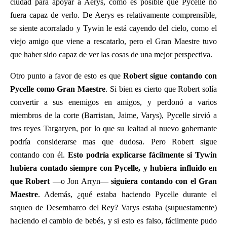
ciudad para apoyar a Aerys, cómo es posible que Pycelle no
fuera capaz de verlo. De Aerys es relativamente comprensible,
se siente acorralado y Tywin le está cayendo del cielo, como el
viejo amigo que viene a rescatarlo, pero el Gran Maestre tuvo
que haber sido capaz de ver las cosas de una mejor perspectiva.
Otro punto a favor de esto es que
Robert sigue contando con
Pycelle como Gran Maestre
. Si bien es cierto que Robert solía
convertir a sus enemigos en amigos, y perdonó a varios
miembros de la corte (Barristan, Jaime, Varys), Pycelle sirvió a
tres reyes Targaryen, por lo que su lealtad al nuevo gobernante
podría considerarse mas que dudosa. Pero Robert sigue
contando con él.
Esto podría explicarse fácilmente si Tywin
hubiera contado siempre con Pycelle, y hubiera influido en
que Robert
—o Jon Arryn—
siguiera contando con el Gran
Maestre
. Además, ¿qué estaba haciendo Pycelle durante el
saqueo de Desembarco del Rey? Varys estaba (supuestamente)
haciendo el cambio de bebés, y si esto es falso, fácilmente pudo