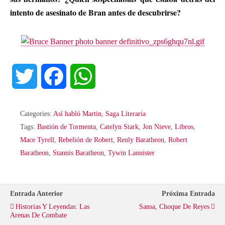
intento de asesinato de Bran antes de descubrirse?
T
F
W
w
a
h
Categories:
Así habló Martin
,
Saga Literaria
i
c
a
Tags:
Bastión de Tormenta
,
Catelyn Stark
,
Jon Nieve
,
Libros
,
Mace Tyrell
,
Rebelión de Robert
,
Renly Baratheon
,
Robert
t
e
t
Baratheon
,
Stannis Baratheon
,
Tywin Lannister
t
b
s
Entrada Anterior
Próxima Entrada
e
o
A
Historias Y Leyendas: Las
Sansa, Choque De Reyes
Arenas De Combate