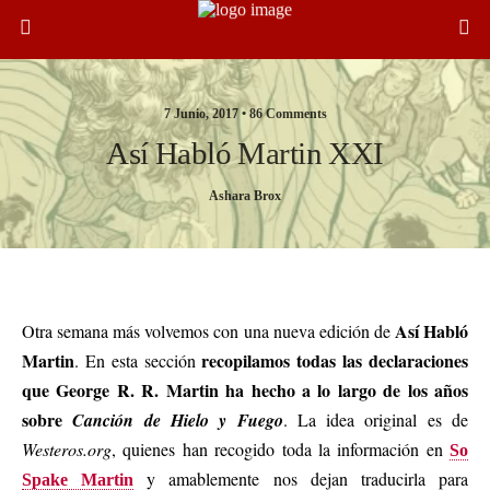
7 Junio, 2017 •
86 Comments
Así Habló Martin XXI
Ashara Brox
Catelyn y Jon. Robelión. Asedio de Bastión. Tywin VS Stannis. Caballería. Hermanos Baratheon. Plan de asesinato de Bran
Así Habló
Otra semana más volvemos con una nueva edición de
Martin
recopilamos todas las declaraciones
. En esta sección
que George R. R. Martin ha hecho a lo largo de los años
sobre
Canción de Hielo y Fuego
. La idea original es de
Westeros.org
, quienes han recogido toda la información en
So
y amablemente nos dejan traducirla para
Spake Martin