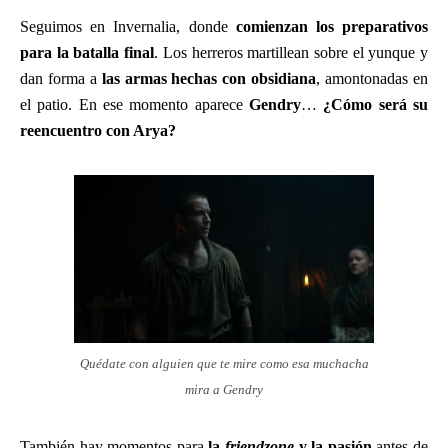
Seguimos en Invernalia, donde
comienzan los preparativos
para la batalla final
. Los herreros martillean sobre el yunque y
dan forma a
las armas hechas con obsidiana
, amontonadas en
el patio. En ese momento aparece
Gendry
…
¿Cómo será su
reencuentro con Arya?
Quédate con alguien que te mire como esa muchacha
mira a Gendry
También hay momentos para
la
friendzone
y la pasión
antes de