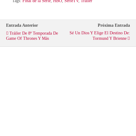
i
c
a
Tags:
Final de la Serie
,
HBO
,
SerieTV
,
Trailer
t
e
t
Entrada Anterior
Próxima Entrada
t
b
s
Sé Un Dios Y Elige El Destino De:
Tráiler De 8ª Temporada De
Game Of Thrones Y Más
Tormund Y Brienne
e
o
A
r
o
p
k
p