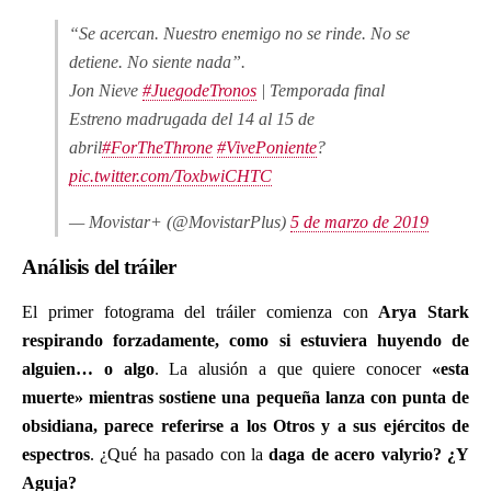
“Se acercan. Nuestro enemigo no se rinde. No se
detiene. No siente nada”.
Jon Nieve
#JuegodeTronos
| Temporada final
Estreno madrugada del 14 al 15 de
abril
#ForTheThrone
#VivePoniente
?
pic.twitter.com/ToxbwiCHTC
— Movistar+ (@MovistarPlus)
5 de marzo de 2019
Análisis del tráiler
El primer fotograma del tráiler comienza con
Arya Stark
respirando forzadamente, como si estuviera huyendo de
alguien… o algo
. La alusión a que quiere conocer
«esta
muerte» mientras sostiene una pequeña lanza con punta de
obsidiana, parece referirse a los Otros y a sus ejércitos de
espectros
. ¿Qué ha pasado con la
daga de acero valyrio? ¿Y
Aguja?