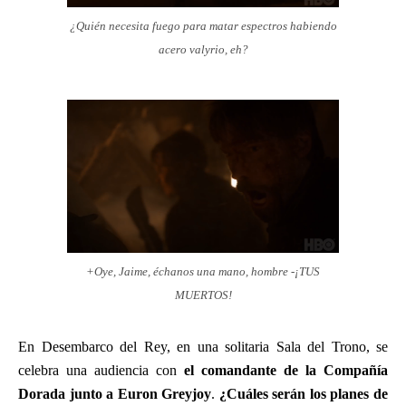
¿Quién necesita fuego para matar espectros habiendo
acero valyrio, eh?
+Oye, Jaime, échanos una mano, hombre -¡TUS
MUERTOS!
En Desembarco del Rey, en una solitaria Sala del Trono, se
celebra una audiencia con
el comandante de la Compañía
Dorada junto a Euron Greyjoy
.
¿Cuáles serán los planes de