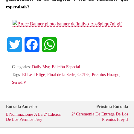
esperabais?
T
F
W
w
a
h
Categories:
Daily Myr
,
Edición Especial
i
c
a
Tags:
El Leal Elige
,
Final de la Serie
,
GOTs8
,
Premios Huargo
,
SerieTV
t
e
t
t
b
s
Entrada Anterior
Próxima Entrada
2ª Ceremonia De Entrega De Los
Nominaciones A La 2ª Edición
e
o
A
De Los Premios Frey
Premios Frey