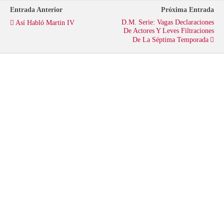
Entrada Anterior
Próxima Entrada
t
b
s
D.M. Serie: Vagas Declaraciones
Así Habló Martin IV
De Actores Y Leves Filtraciones
De La Séptima Temporada
e
o
A
r
o
p
k
p