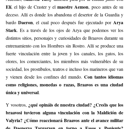
Elí
maestre Aemon
, el hijo de Craster y el
, poco antes de su
deceso. Allí es donde los abandona el desertor de la Guardia y
Daeron
Arya
bardo
, el cual poco después fue ejecutado por
Stark
. Es a través de los ojos de Arya que podemos ver los
distintos sitios, personajes y curiosidades de Braavos durante su
entrenamiento con los Hombres sin Rostro. Allí se produce una
fuerte vinculación entre la joven y los canales, los gatos, los
olores, los comerciantes, los miembros más vulnerables de su
sociedad, los prostíbulos, teatros e incluso los marineros que van
Con tantos idiomas
y vienen desde los confines del mundo.
como religiones, monedas o razas, Braavos es una ciudad
única y universal
.
¿qué opináis de nuestra ciudad? ¿Creéis que los
Y vosotros,
braavosi tuvieron alguna vinculación con la Maldición de
Valyria? ¿Cómo reaccionará Braavos ante el avance militar
de Daenerys Targaryen en torno a Essos y Poniente?