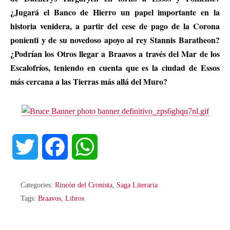
¿Jugará el Banco de Hierro un papel importante en la
historia venidera, a partir del cese de pago de la Corona
ponienti y de su novedoso apoyo al rey Stannis Baratheon?
¿Podrían los Otros llegar a Braavos a través del Mar de los
Escalofríos, teniendo en cuenta que es la ciudad de Essos
más cercana a las Tierras más allá del Muro?
T
F
W
w
a
h
Categories:
Rincón del Cronista
,
Saga Literaria
i
c
a
Tags:
Braavos
,
Libros
t
e
t