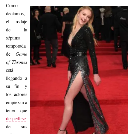
Como
decíamos,
el rodaje
de la
séptima
temporada
de
Game
of Thrones
está
llegando a
su fin, y
los actores
empiezan a
tener que
despedirse
de sus