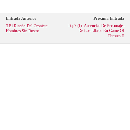
t
b
s
Entrada Anterior
Próxima Entrada
e
o
A
Top7 (I). Ausencias De Personajes
El Rincón Del Cronista:
De Los Libros En Game Of
Hombres Sin Rostro
Thrones
r
o
p
k
p