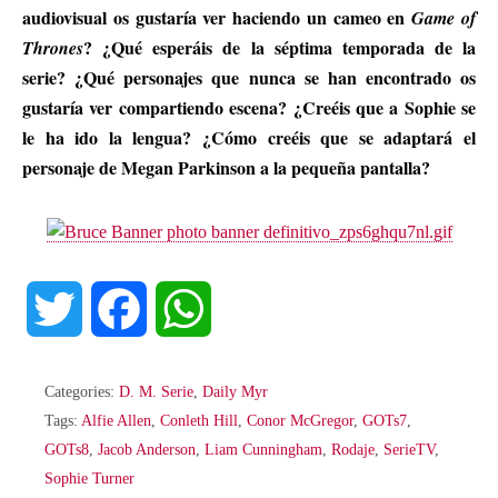
audiovisual os gustaría ver haciendo un cameo en
Game of
? ¿Qué esperáis de la séptima temporada de la
Thrones
serie? ¿Qué personajes que nunca se han encontrado os
gustaría ver compartiendo escena? ¿Creéis que a Sophie se
le ha ido la lengua? ¿Cómo creéis que se adaptará el
personaje de Megan Parkinson a la pequeña pantalla?
T
F
W
w
a
h
Categories:
D. M. Serie
,
Daily Myr
i
c
a
Tags:
Alfie Allen
,
Conleth Hill
,
Conor McGregor
,
GOTs7
,
GOTs8
,
Jacob Anderson
,
Liam Cunningham
,
Rodaje
,
SerieTV
,
t
e
t
Sophie Turner